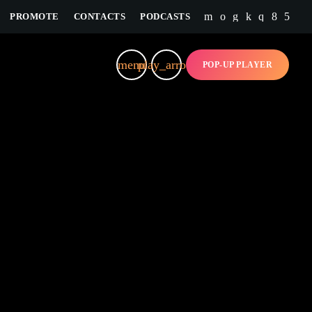
PROMOTE
CONTACTS
PODCASTS
close
menu
play_arrow
POP-UP PLAYER