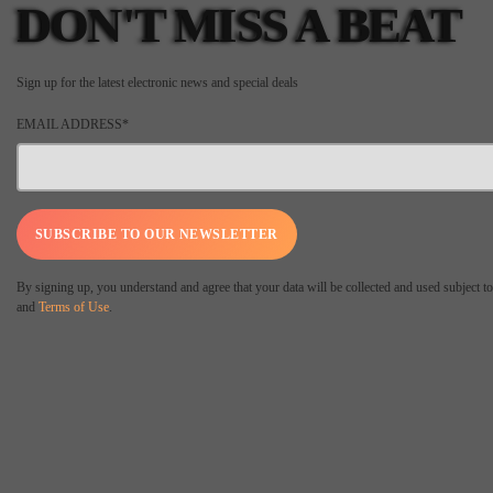
DON'T MISS A BEAT
Sign up for the latest electronic news and special deals
EMAIL ADDRESS*
By signing up, you understand and agree that your data will be collected and used subject t
and
Terms of Use
.