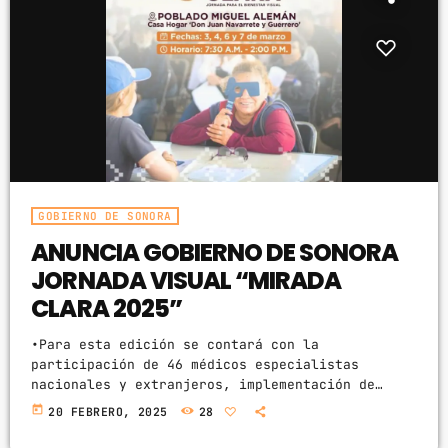
GOBIERNO DE SONORA
ANUNCIA GOBIERNO DE SONORA
JORNADA VISUAL “MIRADA
CLARA 2025”
•Para esta edición se contará con la
participación de 46 médicos especialistas
nacionales y extranjeros, implementación de
equipo de última generación, lo cual sería el
today
20 FEBRERO, 2025
28
equivalente a una inversión superior a los 8
mdp. •Se brindarán servicios integrales de salud