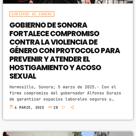
CHART
GOBIERNO DE SONORA
GOBIERNO DE SONORA
SUNSHINE
1
add_shopping_cart
FORTALECE COMPROMISO
TOMMY BLUES
CONTRA LA VIOLENCIA DE
SUPER NATURAL
2
add_shopping_cart
GÉNERO CON PROTOCOLO PARA
JAMIE TOCK
PREVENIR Y ATENDER EL
HOSTIGAMIENTO Y ACOSO
INTO THE SKY
3
add_shopping_cart
MIKE LOST
SEXUAL
Hermosillo, Sonora; 5 marzo de 2025.- Con el
FULL TRACKLIST
firme compromiso del gobernador Alfonso Durazo
de garantizar espacios laborales seguros y
libres de violencia, el Gobierno de Sonora, a
today
6 MARZO, 2025
28
través de la Secretaría Anticorrupción y Buen
Gobierno, ha emitido el Protocolo para Prevenir
y Atender el Hostigamiento Sexual y el Acoso
Sexual en la Administración Pública Estatal.
Este instrumento establece lineamientos claros