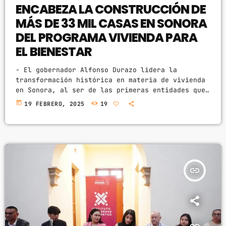
ENCABEZA LA CONSTRUCCIÓN DE
MÁS DE 33 MIL CASAS EN SONORA
DEL PROGRAMA VIVIENDA PARA
EL BIENESTAR
- El gobernador Alfonso Durazo lidera la
transformación histórica en materia de vivienda
en Sonora, al ser de las primeras entidades que
iniciarán con la construcción de 33 mil 800
today
19 FEBRERO, 2025
19
casas, garantizando hogares dignos y seguros
para miles de familias en la entidad. - Con el
inicio de la construcción de cinco mil viviendas
este año, el Gobierno de Sonora marcará el
primer paso de un plan integral que beneficiará
[…]
insert_link