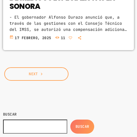
SONORA
- El gobernador Alfonso Durazo anunció que, a
través de las gestiones con el Consejo Técnico
del IMSS, se autorizó una compensación adicional
de seis mil a 10 mil pesos mensuales para
today
17 FEBRERO, 2025
11
médicos especialistas que trabajen en
comunidades y zonas serranas, representando un
aumento de hasta el 30% de su salario. - A su
vez, el gobernador hizo un llamado al sector de
especialistas a participar en el proceso de […]
NEXT
navigate_next
BUSCAR
BUSCAR