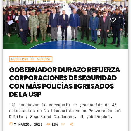
ARCHIVOS
marzo 2025
febrero 2025
enero 2025
GOBIERNO DE SONORA
diciembre 2024
GOBERNADOR DURAZO REFUERZA
noviembre 2024
CORPORACIONES DE SEGURIDAD
CON MÁS POLICÍAS EGRESADOS
octubre 2024
DE LA USP
septiembre 2024
-Al encabezar la ceremonia de graduación de 48
agosto 2024
estudiantes de la Licenciatura en Prevención del
Delito y Seguridad Ciudadana, el gobernador
julio 2024
Alfonso Durazo Montaño reafirmó su compromiso
today
7 MARZO, 2025
134
con la profesionalización y mejora de las
junio 2024