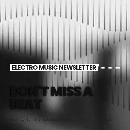
ELECTRO MUSIC NEWSLETTER
DON'T MISS A
BEAT
Sign up for the latest electronic news and special
deals