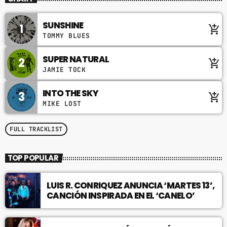
SUNSHINE
1
add_shopping_cart
TOMMY BLUES
SUPER NATURAL
2
add_shopping_cart
JAMIE TOCK
INTO THE SKY
3
add_shopping_cart
MIKE LOST
FULL TRACKLIST
TOP POPULAR
LUIS R. CONRIQUEZ ANUNCIA ‘MARTES 13’,
CANCIÓN INSPIRADA EN EL ‘CANELO’