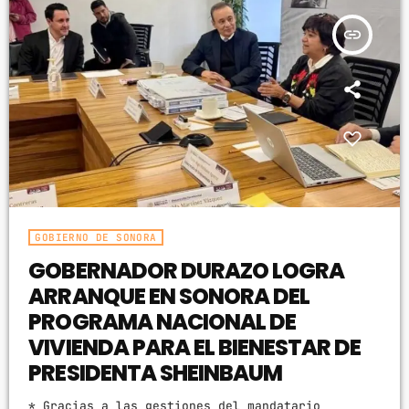
para la prevención, detección, atención y
insert_link
sanción de estas […]
GOBIERNO DE SONORA
GOBERNADOR DURAZO LOGRA
ARRANQUE EN SONORA DEL
PROGRAMA NACIONAL DE
VIVIENDA PARA EL BIENESTAR DE
PRESIDENTA SHEINBAUM
* Gracias a las gestiones del mandatario