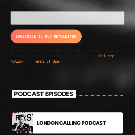
EMAIL ADDRESS*
By signing up, you understand and agree that your data
will be collected and used subject to our
Privacy
Policy
and
Terms of Use
.
PODCAST EPISODES
LONDON CALLING PODCAST