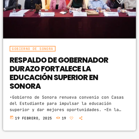
GOBIERNO DE SONORA
RESPALDO DE GOBERNADOR
DURAZO FORTALECE LA
EDUCACIÓN SUPERIOR EN
SONORA
•Gobierno de Sonora renueva convenio con Casas
del Estudiante para impulsar la educación
superior y dar mejores oportunidades. •En la
administración del gobernador Alfonso Durazo se
today
19 FEBRERO, 2025
19
incrementó de 5 a 11 las casas que reciben apoyo
para brindar certeza a estudiantes foráneos a
través del ISJ. Hermosillo, Sonora; 19 de