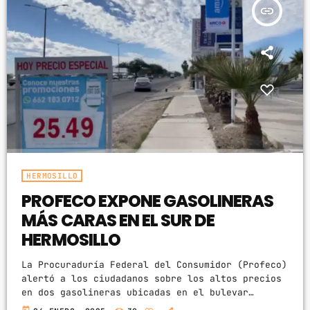
insert_link
HERMOSILLO
PROFECO EXPONE GASOLINERAS
MÁS CARAS EN EL SUR DE
HERMOSILLO
La Procuraduría Federal del Consumidor (Profeco)
alertó a los ciudadanos sobre los altos precios
en dos gasolineras ubicadas en el bulevar
Ganaderos, al sur de Hermosillo. Con un mensaje
today