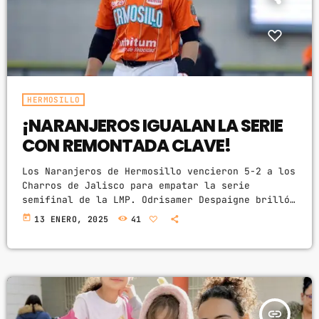
HERMOSILLO
¡NARANJEROS IGUALAN LA SERIE
CON REMONTADA CLAVE!
Los Naranjeros de Hermosillo vencieron 5-2 a los
Charros de Jalisco para empatar la serie
semifinal de la LMP. Odrisamer Despaigne brilló
con una apertura de seis entradas permitiendo
today
13 ENERO, 2025
41
solo una carrera, mientras que Isaac Paredes
lideró la ofensiva con tres hits y una
impulsada. Un rally de tres carreras en la sexta
entrada, impulsado por errores rivales y bateo
oportuno, marcó la diferencia. La serie se
reanuda el martes […]
insert_link