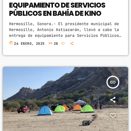
EQUIPAMIENTO DE SERVICIOS
PÚBLICOS EN BAHÍA DE KINO
Hermosillo, Sonora.- El presidente municipal de
Hermosillo, Antonio Astiazarán, llevó a cabo la
entrega de equipamiento para Servicios Públicos
Municipales dirigido a la comunidad de Bahía de
today
26 ENERO, 2025
28
Kino. Astiazarán destacó que estas acciones
permitirán brindar mejores trabajos de limpieza
y seguridad a cualquier hora del día para la
comunidad costera que también pertenece a
Hermosillo. ‘Vamos por el camino correcto y
somos un solo equipo y ese equipo está
insert_link
trabajando […]