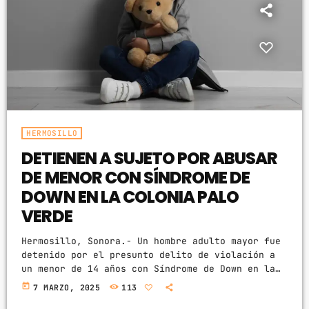
ARCHIVOS
marzo 2025
febrero 2025
enero 2025
HERMOSILLO
diciembre 2024
DETIENEN A SUJETO POR ABUSAR
noviembre 2024
DE MENOR CON SÍNDROME DE
DOWN EN LA COLONIA PALO
octubre 2024
VERDE
septiembre 2024
Hermosillo, Sonora.- Un hombre adulto mayor fue
agosto 2024
detenido por el presunto delito de violación a
un menor de 14 años con Síndrome de Down en la
julio 2024
colonia Palo Verde en Hermosillo. Fue a las
today
7 MARZO, 2025
113
11:44 horas del martes cuando agentes atendieron
junio 2024