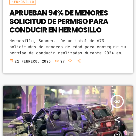
HERMOSILLO
CHART
APRUEBAN 94% DE MENORES
SOLICITUD DE PERMISO PARA
SUNSHINE
1
add_shopping_cart
CONDUCIR EN HERMOSILLO
TOMMY BLUES
Hermosillo, Sonora.- De un total de 673
SUPER NATURAL
2
solicitudes de menores de edad para conseguir su
add_shopping_cart
JAMIE TOCK
permiso de conducir realizadas durante 2024 en
Hermosillo, 635 fueron aprobadas (94.35%) y solo
today
21 FEBRERO, 2025
27
38 (5.65%) rechazadas por autoridades. De
INTO THE SKY
3
add_shopping_cart
acuerdo con el vocero de la Dirección de
MIKE LOST
Tránsito Municipal, Ramón David Sánchez
Velázquez, en lo que va del año se han
FULL TRACKLIST
solicitado 106 licencias de conducir para
menores, de las cuales 98 han sido […]
insert_link