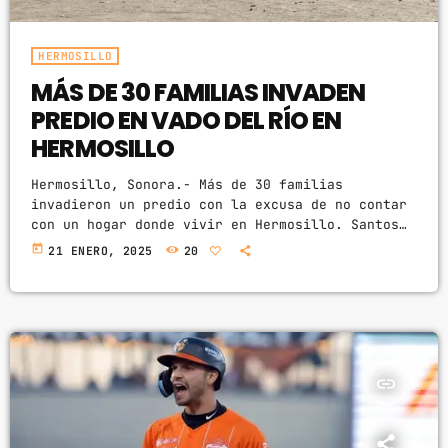
HERMOSILLO
MÁS DE 30 FAMILIAS INVADEN
PREDIO EN VADO DEL RÍO EN
HERMOSILLO
Hermosillo, Sonora.- Más de 30 familias
invadieron un predio con la excusa de no contar
con un hogar donde vivir en Hermosillo. Santos
Raúl Sánchez Reyes, dueño del lugar, solicitó se
today
21 ENERO, 2025
20
retiraran de la zona y sospecha que es una
estrategia para arrebatarle su propiedad de
manera ilegal. Jasiel Gaxiola, abogado de
Sánchez Reyes, habló sobre los hechos de forma
cronológica, donde indicó que todo dio inició en
2005 cuando […]
insert_link