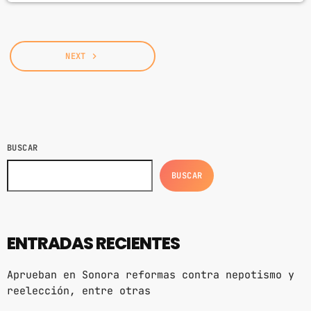
garantizando siempre la integridad de las
mascotas, señaló Carolina Araiza, directora
general de Protección y Bienestar Animal. En
el primer […]
NEXT
navigate_next
BUSCAR
BUSCAR
ENTRADAS RECIENTES
Aprueban en Sonora reformas contra nepotismo y
reelección, entre otras