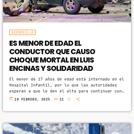
HERMOSILLO
ES MENOR DE EDAD EL
CONDUCTOR QUE CAUSO
CHOQUE MORTAL EN LUIS
ENCINAS Y SOLIDARIDAD
El menor de 17 años de edad está internado en el
Hospital Infantil, por lo que las autoridades
esperan a que le den el alta para continuar con
el proceso legal correspondiente. La noche del
today
18 FEBRERO, 2025
21
pasado sábado se registró un accidente
automovilístico en el cruce de los bulevares
Luis Encinas y Solidaridad que dejó el saldo de
dos personas muertas y cuatro heridos. Uno de
los vehículos involucrados era conducido […]