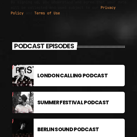
By signing up, you understand and agree that your data
will be collected and used subject to our
Privacy
Policy
and
Terms of Use
.
PODCAST EPISODES
LONDON CALLING PODCAST
SUMMER FESTIVAL PODCAST
BERLIN SOUND PODCAST