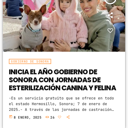
GOBIERNO DE SONORA
INICIA EL AÑO GOBIERNO DE
SONORA CON JORNADAS DE
ESTERILIZACIÓN CANINA Y FELINA
-Es un servicio gratuito que se ofrece en todo
el estado Hermosillo, Sonora; 7 de enero de
2025.- A través de las jornadas de castración
canina y felina, el Gobierno de Sonora promueve
today
8 ENERO, 2025
26
el cuidado y atención a los animales de compañía
para evitar la sobrepoblación en la comunidad,