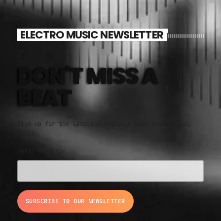
ELECTRO MUSIC NEWSLETTER
DON'T MISS A
BEAT
Sign up for the latest electronic news and special
deals
EMAIL ADDRESS*