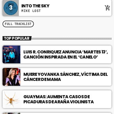
odio id varius. Suspendisse varius laoreet
INTO THE SKY
3
add_shopping_cart
sodales.
MIKE LOST
FULL TRACKLIST
TOP POPULAR
LUIS R. CONRIQUEZ ANUNCIA ‘MARTES 13’,
CANCIÓN INSPIRADA EN EL ‘CANELO’
MUERE YOVANKA SÁNCHEZ, VÍCTIMA DEL
CÁNCER DE MAMA
GUAYMAS: AUMENTA CASOS DE
PICADURAS DE ARAÑA VIOLINISTA