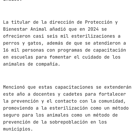
News
Noticias
La titular de la dirección de Protección y
Sonora
Bienestar Animal añadió que en 2024 se
ofrecieron casi seis mil esterilizaciones a
perros y gatos, además de que se atendieron a
UPCOMING SHOWS
16 mil personas con programas de capacitación
en escuelas para fomentar el cuidado de los
POR LA TARDE
animales de compañía.
LUNES A VIERNES DE 14:00 A 16:00 HORAS
2:00 PM - 4:00 PM
EL KOMAL
Mencionó que estas capacitaciones se extenderán
6:00 PM - 7:00 PM
este año a docentes y cadetes para fortalecer
la prevención y el contacto con la comunidad,
promoviendo a la esterilización como un método
CON TODA LA ACTITUD
seguro para los animales como un método de
CON ANGEL RAMIREZ
10:00 AM - 12:00 PM
prevención de la sobrepoblación en los
municipios.