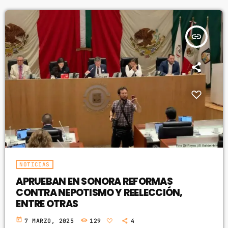
insert_link
NOTICIAS
APRUEBAN EN SONORA REFORMAS
CONTRA NEPOTISMO Y REELECCIÓN,
ENTRE OTRAS
today
7 MARZO, 2025
129
4