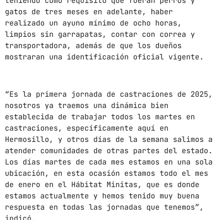
teniendo como requisito que fueran perros y
gatos de tres meses en adelante, haber
mayo 2024
realizado un ayuno mínimo de ocho horas,
limpios sin garrapatas, contar con correa y
abril 2024
transportadora, además de que los dueños
marzo 2024
mostraran una identificación oficial vigente.
febrero 2024
“Es la primera jornada de castraciones de 2025,
nosotros ya traemos una dinámica bien
establecida de trabajar todos los martes en
CATEGORÍAS
castraciones, específicamente aquí en
Hermosillo, y otros días de la semana salimos a
Blog
atender comunidades de otras partes del estado.
Los días martes de cada mes estamos en una sola
Gobierno de Hermosillo
ubicación, en esta ocasión estamos todo el mes
Gobierno de Sonora
de enero en el Hábitat Minitas, que es donde
estamos actualmente y hemos tenido muy buena
Hermosillo
respuesta en todas las jornadas que tenemos”,
indicó.