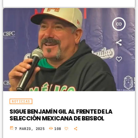
insert_link
NOTICIAS
SIGUE BENJAMÍN GIL AL FRENTE DE LA
SELECCIÓN MEXICANA DE BEISBOL
today
7 MARZO, 2025
108