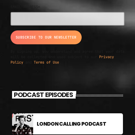
EMAIL ADDRESS*
By signing up, you understand and agree that your data
will be collected and used subject to our
Privacy
Policy
and
Terms of Use
.
PODCAST EPISODES
LONDON CALLING PODCAST