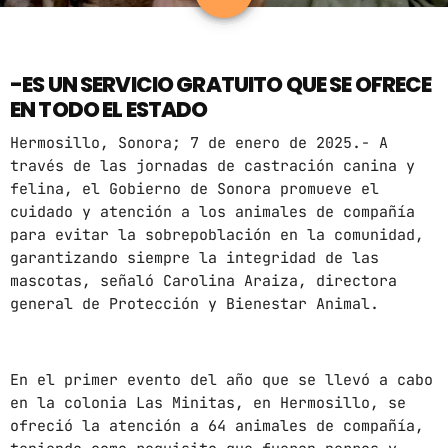
ARCHIVOS
-ES UN SERVICIO GRATUITO QUE SE OFRECE
marzo 2025
EN TODO EL ESTADO
febrero 2025
Hermosillo, Sonora; 7 de enero de 2025.- A
través de las jornadas de castración canina y
enero 2025
felina, el Gobierno de Sonora promueve el
diciembre 2024
cuidado y atención a los animales de compañía
para evitar la sobrepoblación en la comunidad,
noviembre 2024
garantizando siempre la integridad de las
mascotas, señaló Carolina Araiza, directora
octubre 2024
general de Protección y Bienestar Animal.
septiembre 2024
agosto 2024
En el primer evento del año que se llevó a cabo
en la colonia Las Minitas, en Hermosillo, se
julio 2024
ofreció la atención a 64 animales de compañía,
junio 2024