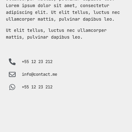
Lorem ipsum dolor sit amet, consectetur
mayo 2024
adipiscing elit. Ut elit tellus, luctus nec
ullamcorper mattis, pulvinar dapibus leo.
abril 2024
Ut elit tellus, luctus nec ullamcorper
marzo 2024
mattis, pulvinar dapibus leo.
febrero 2024
+55 12 23 212
CATEGORÍAS
info@contact.me
Blog
+55 12 23 212
Gobierno de Hermosillo
Gobierno de Sonora
Hermosillo