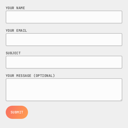
News
YOUR NAME
Noticias
Sonora
YOUR EMAIL
UPCOMING SHOWS
SUBJECT
CON TODA LA ACTITUD
CON ANGEL RAMIREZ
10:00 AM - 12:00 PM
YOUR MESSAGE (OPTIONAL)
LOS CHEROS
12:00 PM - 2:00 PM
POR LA TARDE
LUNES A VIERNES DE 14:00 A 16:00 HORAS
2:00 PM - 4:00 PM