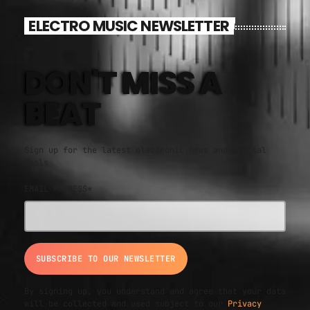
ELECTRO MUSIC NEWSLETTER
DON'T MISS A
BEAT
Sign up for the latest electronic news and special
deals
EMAIL ADDRESS*
By signing up, you understand and agree that your data
will be collected and used subject to our
Privacy