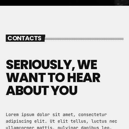
ARCHIVOS
marzo 2025
CONTACTS
febrero 2025
enero 2025
SERIOUSLY, WE
diciembre 2024
WANT TO HEAR
noviembre 2024
octubre 2024
ABOUT YOU
septiembre 2024
agosto 2024
Lorem ipsum dolor sit amet, consectetur
julio 2024
adipiscing elit. Ut elit tellus, luctus nec
ullamcorper mattis, pulvinar dapibus leo.
junio 2024