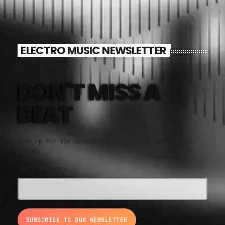
ELECTRO MUSIC NEWSLETTER
DON'T MISS A
BEAT
Sign up for the latest electronic news and special
deals
EMAIL ADDRESS*