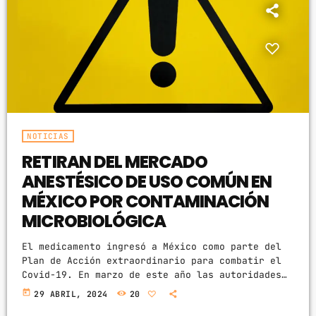
ARCHIVOS
marzo 2025
febrero 2025
enero 2025
NOTICIAS
diciembre 2024
RETIRAN DEL MERCADO
noviembre 2024
ANESTÉSICO DE USO COMÚN EN
MÉXICO POR CONTAMINACIÓN
octubre 2024
MICROBIOLÓGICA
septiembre 2024
El medicamento ingresó a México como parte del
agosto 2024
Plan de Acción extraordinario para combatir el
Covid-19. En marzo de este año las autoridades
julio 2024
en materia de riesgos sanitarios emitieron una
today
29 ABRIL, 2024
20
alerta para suspender el uso de un anestésico de
junio 2024