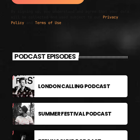
By signing up, you understand and agree that your data
will be collected and used subject to our
Privacy
Policy
and
Terms of Use
.
PODCAST EPISODES
LONDON CALLING PODCAST
SUMMER FESTIVAL PODCAST