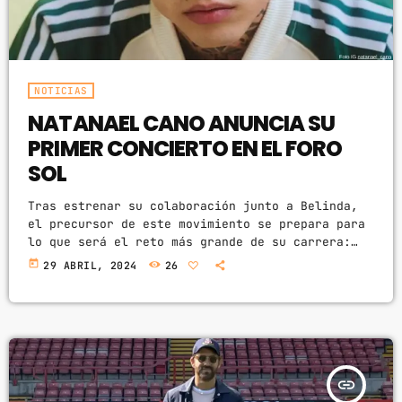
NOTICIAS
NATANAEL CANO ANUNCIA SU
PRIMER CONCIERTO EN EL FORO
SOL
Tras estrenar su colaboración junto a Belinda,
el precursor de este movimiento se prepara para
lo que será el reto más grande de su carrera:
llenar el Foro Sol. Los corridos tumbados viven
today
29 ABRIL, 2024
26
su mejor año. En muy poco tiempo este género se
ha convertido en el favorito del público y sus
exponentes, como Natanael Cano se encuentran en
la cima del éxito. Ahora, y tras estrenar su
colaboración junto […]
insert_link