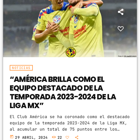
NOTICIAS
“AMÉRICA BRILLA COMO EL
EQUIPO DESTACADO DE LA
TEMPORADA 2023-2024 DE LA
LIGA MX”
El Club América se ha coronado como el destacado
equipo de la temporada 2023-2024 de la Liga MX,
al acumular un total de 75 puntos entre los
torneos Apertura 2023 y Clausura 2024. La Liga
today
29 ABRIL, 2024
22