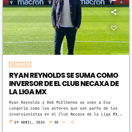
NOTICIAS
RYAN REYNOLDS SE SUMA COMO
INVERSOR DE EL CLUB NECAXA DE
LA LIGA MX
Ryan Reynolds y Rob McElhenne se unen a Eva
Longoria como los actores que son parte de los
inversionistas en el Club Necaxa de la Liga MX.
El actor Ryan Reynolds, reconocido por éxitos en
today
29 ABRIL, 2024
30
la pantalla como 'Deadpool', continúa
expandiendo sus horizontes fuera del ámbito