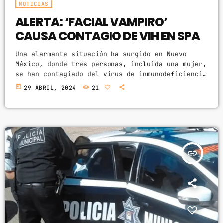
NOTICIAS
ALERTA: ‘FACIAL VAMPIRO’
CAUSA CONTAGIO DE VIH EN SPA
Una alarmante situación ha surgido en Nuevo
México, donde tres personas, incluida una mujer,
se han contagiado del virus de inmunodeficiencia
humana (VIH), presumiblemente después de
today
29 ABRIL, 2024
21
someterse a un tratamiento de belleza conocido
como 'facial vampiro' en un spa local. Según el
Centro para el Control y Prevención de
Enfermedades del estado, el primer caso de
transmisión del virus en el establecimiento se
remonta a 2018. Desde entonces, el salón […]
insert_link