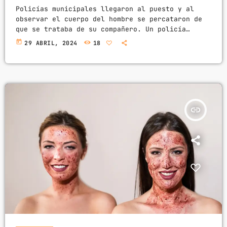
Policías municipales llegaron al puesto y al
observar el cuerpo del hombre se percataron de
que se trataba de su compañero. Un policía
municipal fue ejecutado en un puesto de tacos de
today
29 ABRIL, 2024
18
barbacoa que atendía en sus días de descanso, en
la colonia Villas de los Arcos en la ciudad de
Celaya, con lo que se elevan a seis los
elementos de seguridad asesinados en los últimos
siete días en […]
insert_link