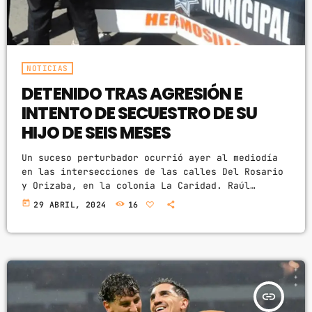
NOTICIAS
DETENIDO TRAS AGRESIÓN E
INTENTO DE SECUESTRO DE SU
HIJO DE SEIS MESES
Un suceso perturbador ocurrió ayer al mediodía
en las intersecciones de las calles Del Rosario
y Orizaba, en la colonia La Caridad. Raúl
Antonio 'N', de 31 años, fue aprehendido por la
today
29 ABRIL, 2024
16
Policía Municipal de Hermosillo debido a su
presunta implicación en un acto de violencia
doméstica en contra de su expareja. Los hechos
tuvieron lugar en ese mismo día y hora, cuando
la víctima, una mujer de 28 años, […]
insert_link