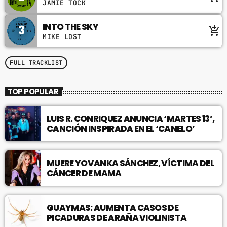
JAMIE TOCK
nulla, et tincidunt justo. Aliquam semper faucibus
odio id varius. Suspendisse varius laoreet
INTO THE SKY
3
add_shopping_cart
sodales.
MIKE LOST
FULL TRACKLIST
TOP POPULAR
LUIS R. CONRIQUEZ ANUNCIA ‘MARTES 13’,
CANCIÓN INSPIRADA EN EL ‘CANELO’
MUERE YOVANKA SÁNCHEZ, VÍCTIMA DEL
CÁNCER DE MAMA
GUAYMAS: AUMENTA CASOS DE
PICADURAS DE ARAÑA VIOLINISTA