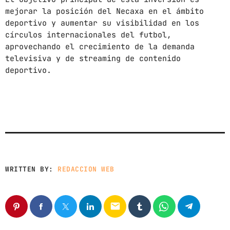
News
mejorar la posición del Necaxa en el ámbito
Noticias
deportivo y aumentar su visibilidad en los
círculos internacionales del futbol,
Sonora
aprovechando el crecimiento de la demanda
televisiva y de streaming de contenido
deportivo.
UPCOMING SHOWS
CON TODA LA ACTITUD
CON ANGEL RAMIREZ
10:00 AM - 12:00 PM
LOS CHEROS
12:00 PM - 2:00 PM
WRITTEN BY:
REDACCION WEB
POR LA TARDE
LUNES A VIERNES DE 14:00 A 16:00 HORAS
email
2:00 PM - 4:00 PM