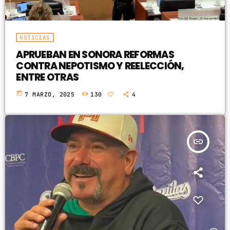
NOTICIAS
APRUEBAN EN SONORA REFORMAS
CONTRA NEPOTISMO Y REELECCIÓN,
ENTRE OTRAS
today
7 MARZO, 2025
130
4
insert_link