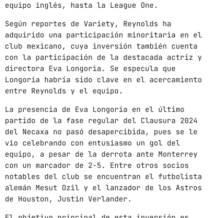
equipo inglés, hasta la League One.
mayo 2024
Según reportes de Variety, Reynolds ha
adquirido una participación minoritaria en el
abril 2024
club mexicano, cuya inversión también cuenta
marzo 2024
con la participación de la destacada actriz y
directora Eva Longoria. Se especula que
febrero 2024
Longoria habría sido clave en el acercamiento
entre Reynolds y el equipo.
La presencia de Eva Longoria en el último
CATEGORÍAS
partido de la fase regular del Clausura 2024
del Necaxa no pasó desapercibida, pues se le
Blog
vio celebrando con entusiasmo un gol del
equipo, a pesar de la derrota ante Monterrey
Gobierno de Hermosillo
con un marcador de 2-5. Entre otros socios
notables del club se encuentran el futbolista
Gobierno de Sonora
alemán Mesut Ozil y el lanzador de los Astros
de Houston, Justin Verlander.
Hermosillo
El objetivo principal de esta inversión es