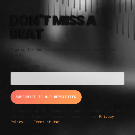
DON'T MISS A
BEAT
Sign up for the latest electronic news and special
deals
EMAIL ADDRESS*
By signing up, you understand and agree that your data
will be collected and used subject to our
Privacy
Policy
and
Terms of Use
.