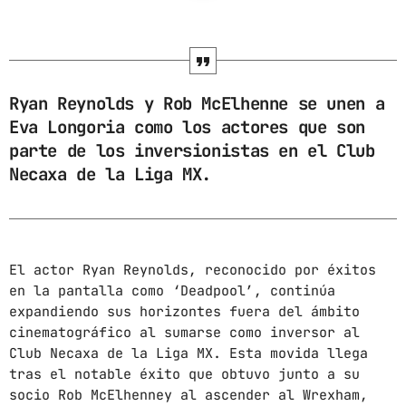
ARCHIVOS
marzo 2025
Ryan Reynolds y Rob McElhenne se unen a
febrero 2025
Eva Longoria como los actores que son
parte de los inversionistas en el Club
enero 2025
Necaxa de la Liga MX.
diciembre 2024
noviembre 2024
octubre 2024
El actor Ryan Reynolds, reconocido por éxitos
en la pantalla como ‘Deadpool’, continúa
septiembre 2024
expandiendo sus horizontes fuera del ámbito
agosto 2024
cinematográfico al sumarse como inversor al
Club Necaxa de la Liga MX. Esta movida llega
julio 2024
tras el notable éxito que obtuvo junto a su
socio Rob McElhenney al ascender al Wrexham,
junio 2024