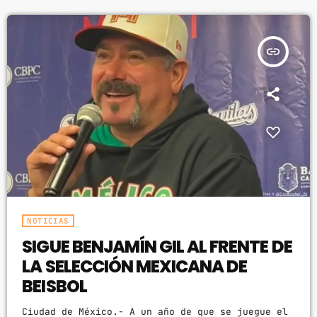
buscan mejorar la transparencia y la justicia en
el estado. La diputada María Eduwiges Espinoza
mayo 2024
Tapia, de Morena, fue la encargada de presentar
insert_link
abril 2024
la minuta que reforma la […]
marzo 2024
febrero 2024
CATEGORÍAS
Blog
NOTICIAS
Gobierno de Hermosillo
SIGUE BENJAMÍN GIL AL FRENTE DE
LA SELECCIÓN MEXICANA DE
Gobierno de Sonora
BEISBOL
Hermosillo
Ciudad de México.- A un año de que se juegue el