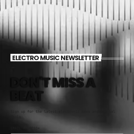
ELECTRO MUSIC NEWSLETTER
DON'T MISS A
BEAT
Sign up for the latest electronic news and special
deals
EMAIL ADDRESS*