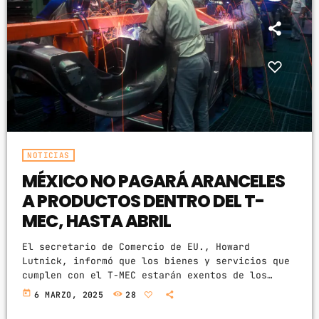
NOTICIAS
MÉXICO NO PAGARÁ ARANCELES
A PRODUCTOS DENTRO DEL T-
MEC, HASTA ABRIL
El secretario de Comercio de EU., Howard
Lutnick, informó que los bienes y servicios que
cumplen con el T-MEC estarán exentos de los
aranceles del 25% durante un mes más,
today
6 MARZO, 2025
28
beneficiando a la industria automotriz y algunos
productos agrícolas. El gobierno de Estados