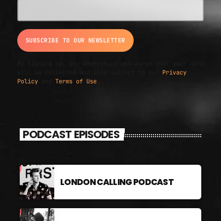
By signing up, you understand and agree that your data
will be collected and used subject to our
Privacy
Policy
and
Terms of Use
.
PODCAST EPISODES
LONDON CALLING PODCAST