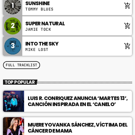
SUNSHINE
1
add_shopping_cart
TOMMY BLUES
SUPER NATURAL
2
add_shopping_cart
JAMIE TOCK
INTO THE SKY
3
add_shopping_cart
MIKE LOST
FULL TRACKLIST
TOP POPULAR
LUIS R. CONRIQUEZ ANUNCIA ‘MARTES 13’,
CANCIÓN INSPIRADA EN EL ‘CANELO’
MUERE YOVANKA SÁNCHEZ, VÍCTIMA DEL
CÁNCER DE MAMA