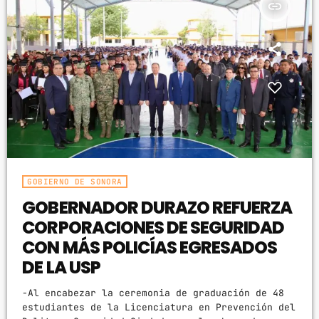
insert_link
GOBIERNO DE SONORA
GOBERNADOR DURAZO REFUERZA
CORPORACIONES DE SEGURIDAD
CON MÁS POLICÍAS EGRESADOS
DE LA USP
-Al encabezar la ceremonia de graduación de 48
estudiantes de la Licenciatura en Prevención del