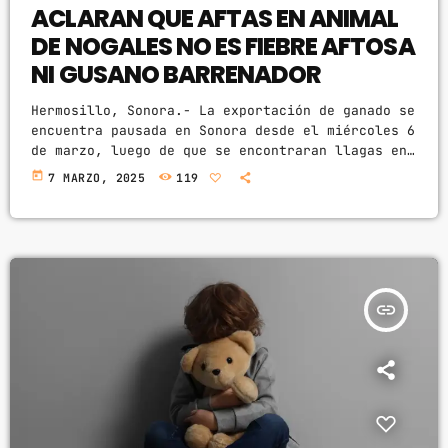
ACLARAN QUE AFTAS EN ANIMAL
CHART
DE NOGALES NO ES FIEBRE AFTOSA
NI GUSANO BARRENADOR
SUNSHINE
1
add_shopping_cart
TOMMY BLUES
Hermosillo, Sonora.- La exportación de ganado se
encuentra pausada en Sonora desde el miércoles 6
SUPER NATURAL
de marzo, luego de que se encontraran llagas en
2
add_shopping_cart
un becerro en Nogales, informó Juan González. El
JAMIE TOCK
today
7 MARZO, 2025
119
titular de la Secretaría de Agricultura y
Desarrollo Rural (Sader) en la entidad aclaró
INTO THE SKY
3
add_shopping_cart
que están a la espera de la indicación de
MIKE LOST
autoridades estadounidenses para la reanudación
de las actividades, toda vez que verifiquen que
FULL TRACKLIST
no se […]
insert_link