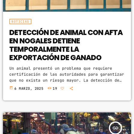
NOTICIAS
DETECCIÓN DE ANIMAL CON AFTA
EN NOGALES DETIENE
TEMPORALMENTE LA
EXPORTACIÓN DE GANADO
Un animal presentó un problema que requiere
certificación de las autoridades para garantizar
que no exista un riesgo mayor. La detección de
un animal con afta en Nogales, Sonora, ha
today
6 MARZO, 2025
19
detenido temporalmente la exportación de ganado,
informó el presidente de la Unión Ganadera
Regional de Sonora, Juan Carlos Ochoa
Valenzuela. Según información proporcionada por
el presidente, un animal presentó un problema
que requiere certificación de las autoridades
insert_link
para garantizar que […]