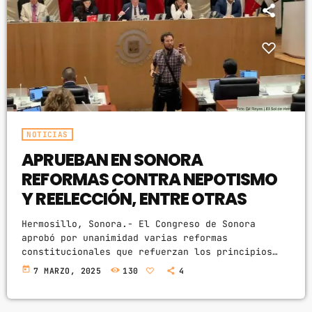
ARCHIVOS
marzo 2025
febrero 2025
enero 2025
NOTICIAS
diciembre 2024
APRUEBAN EN SONORA
noviembre 2024
REFORMAS CONTRA NEPOTISMO
Y REELECCIÓN, ENTRE OTRAS
octubre 2024
Hermosillo, Sonora.- El Congreso de Sonora
septiembre 2024
aprobó por unanimidad varias reformas
constitucionales que refuerzan los principios
agosto 2024
democráticos y promueven la igualdad de género.
today
7 MARZO, 2025
130
4
Estas reformas prohíben el maíz transgénico,
julio 2024
limitan la reelección consecutiva y combaten el
nepotismo electoral, entre otras medidas que
junio 2024