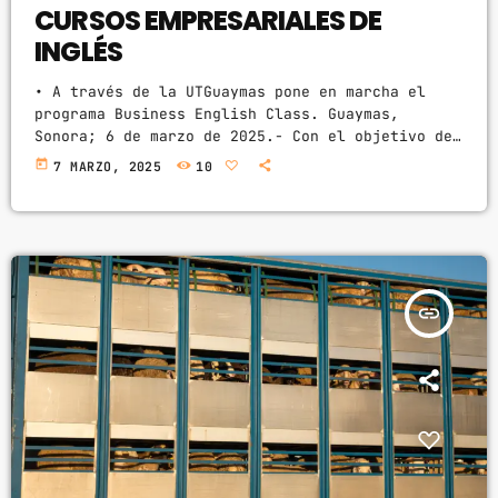
CURSOS EMPRESARIALES DE
INGLÉS
• A través de la UTGuaymas pone en marcha el
programa Business English Class. Guaymas,
Sonora; 6 de marzo de 2025.- Con el objetivo de
fortalecer las habilidades lingüísticas en el
today
7 MARZO, 2025
10
ámbito laboral, el Gobierno de Sonora, a través
de la Universidad Tecnológica de Guaymas (UTG),
puso en marcha el programa Business English
Class, diseñado para capacitar a trabajadores en
el dominio del inglés empresarial, informó
Javier Enrique Carrizales Salazar. […]
insert_link