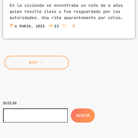
En la vivienda se encontraba un niño de 6 años
quien resultó ileso y fue resguardado por las
autoridades. Una riña aparentemente por celos
terminó en tragedia para una familia, luego de
today
6 MARZO, 2025
22
que un hombre asesinara a su pareja a balazos y
posteriormente se disparara a sí mismo, esta
madrugada en el municipio de Cadereyta. El
sonido de gritos y detonaciones dentro de la
casa alertó a los vecinos quienes […]
NEXT
navigate_next
BUSCAR
BUSCAR