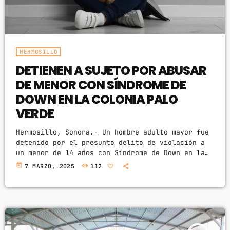
HERMOSILLO
DETIENEN A SUJETO POR ABUSAR
DE MENOR CON SÍNDROME DE
DOWN EN LA COLONIA PALO
VERDE
Hermosillo, Sonora.- Un hombre adulto mayor fue
detenido por el presunto delito de violación a
un menor de 14 años con Síndrome de Down en la
colonia Palo Verde en Hermosillo. Fue a las
today
7 MARZO, 2025
112
11:44 horas del martes cuando agentes atendieron
el reporte en el domicilio de la víctima para
atrapar a Policarpio “N”, de 62 años, de acuerdo
con Policía Municipal. Fue la madre del menor
quien dio aviso […]