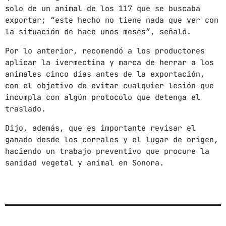
solo de un animal de los 117 que se buscaba
mayo 2024
exportar; “este hecho no tiene nada que ver con
la situación de hace unos meses”, señaló.
abril 2024
Por lo anterior, recomendó a los productores
marzo 2024
aplicar la ivermectina y marca de herrar a los
animales cinco días antes de la exportación,
febrero 2024
con el objetivo de evitar cualquier lesión que
incumpla con algún protocolo que detenga el
traslado.
CATEGORÍAS
Dijo, además, que es importante revisar el
ganado desde los corrales y el lugar de origen,
Blog
haciendo un trabajo preventivo que procure la
sanidad vegetal y animal en Sonora.
Gobierno de Hermosillo
Gobierno de Sonora
Hermosillo