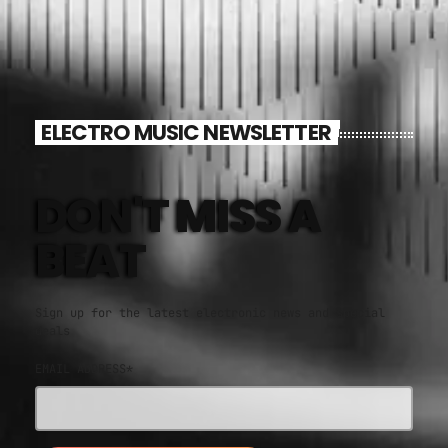
ELECTRO MUSIC NEWSLETTER
DON'T MISS A
BEAT
Sign up for the latest electronic news and special
deals
EMAIL ADDRESS*