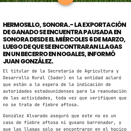
ARCHIVOS
HERMOSILLO, SONORA.- LA EXPORTACIÓN
marzo 2025
DE GANADO SE ENCUENTRA PAUSADA EN
SONORA DESDE EL MIÉRCOLES 6 DE MARZO,
febrero 2025
LUEGO DE QUE SE ENCONTRARAN LLAGAS
enero 2025
EN UN BECERRO EN NOGALES, INFORMÓ
JUAN GONZÁLEZ.
diciembre 2024
El titular de la Secretaría de Agricultura y
noviembre 2024
Desarrollo Rural (Sader) en la entidad aclaró
octubre 2024
que están a la espera de la indicación de
autoridades estadounidenses para la reanudación
septiembre 2024
de las actividades, toda vez que verifiquen que
no se trata de fiebre aftosa.
agosto 2024
González Alvarado aseguró que este no es un
julio 2024
caso de fiebre aftosa ni gusano barrenador, y
que las llagas solo se encontraron en el hocico
junio 2024