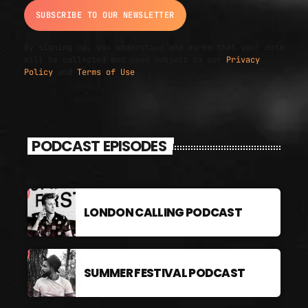
By signing up, you understand and agree that your data
will be collected and used subject to our
Privacy
Policy
and
Terms of Use
.
PODCAST EPISODES
LONDON CALLING PODCAST
SUMMER FESTIVAL PODCAST