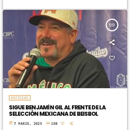
insert_link
NOTICIAS
SIGUE BENJAMÍN GIL AL FRENTE DE LA
SELECCIÓN MEXICANA DE BEISBOL
today
7 MARZO, 2025
108