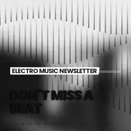
ELECTRO MUSIC NEWSLETTER
DON'T MISS A
BEAT
Sign up for the latest electronic news and special
deals