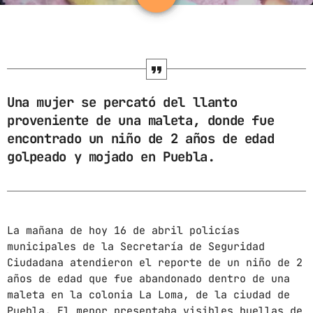
ARCHIVOS
marzo 2025
febrero 2025
Una mujer se percató del llanto
proveniente de una maleta, donde fue
enero 2025
encontrado un niño de 2 años de edad
diciembre 2024
golpeado y mojado en Puebla.
noviembre 2024
octubre 2024
septiembre 2024
La mañana de hoy 16 de abril policías
municipales de la Secretaría de Seguridad
agosto 2024
Ciudadana atendieron el reporte de un niño de 2
años de edad que fue abandonado dentro de una
julio 2024
maleta en la colonia La Loma, de la ciudad de
junio 2024
Puebla. El menor presentaba visibles huellas de