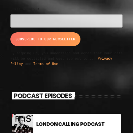
EMAIL ADDRESS*
By signing up, you understand and agree that your data
will be collected and used subject to our
Privacy
Policy
and
Terms of Use
.
PODCAST EPISODES
LONDON CALLING PODCAST