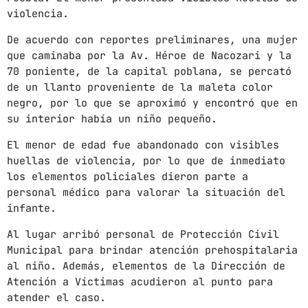
violencia.
mayo 2024
De acuerdo con reportes preliminares, una mujer
abril 2024
que caminaba por la Av. Héroe de Nacozari y la
70 poniente, de la capital poblana, se percató
marzo 2024
de un llanto proveniente de la maleta color
negro, por lo que se aproximó y encontró que en
febrero 2024
su interior había un niño pequeño.
El menor de edad fue abandonado con visibles
huellas de violencia, por lo que de inmediato
CATEGORÍAS
los elementos policiales dieron parte a
personal médico para valorar la situación del
Blog
infante.
Gobierno de Hermosillo
Al lugar arribó personal de Protección Civil
Municipal para brindar atención prehospitalaria
Gobierno de Sonora
al niño. Además, elementos de la Dirección de
Atención a Víctimas acudieron al punto para
Hermosillo
atender el caso.