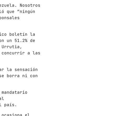
ezuela. Nosotros
ló que “ningún
ponsales
 HORAS
ico boletín la
on un 51.2% de
 Urrutia,
 concurrir a las
add_shopping_cart
ar la sensación
se borra ni con
add_shopping_cart
 mandatario
al
add_shopping_cart
l país.
 ocasiona el