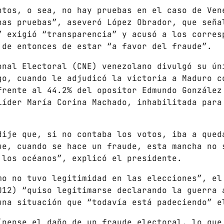
LOS CHEROS
ntos, o sea, no hay pruebas en el caso de Ven
12:00 PM - 2:00 PM
has pruebas”, aseveró López Obrador, que seña
” exigió “transparencia” y acusó a los corres
 de entonces de estar “a favor del fraude”.
POR LA TARDE
LUNES A VIERNES DE 14:00 A 16:00
onal Electoral (CNE) venezolano divulgó su ún
2:00 PM - 4:00 PM
go, cuando le adjudicó la victoria a Maduro c
frente al 44.2% del opositor Edmundo González
líder María Corina Machado, inhabilitada para
CHART
SUNSHINE
1
dije que, si no contaba los votos, iba a qued
TOMMY BLUES
ue, cuando se hace un fraude, esta mancha no 
 los océanos”, explicó el presidente.
SUPER NATURAL
2
JAMIE TOCK
mo no tuvo legitimidad en las elecciones”, el
012) “quiso legitimarse declarando la guerra 
INTO THE SKY
3
una situación que “todavía está padeciendo” e
MIKE LOST
ínense el daño de un fraude electoral, lo que