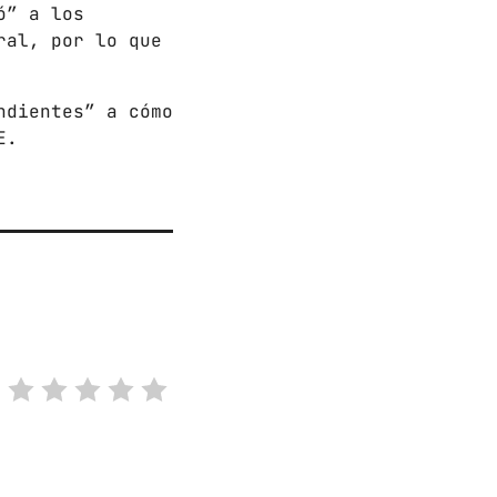
ó” a los
ral, por lo que
ndientes” a cómo
E.