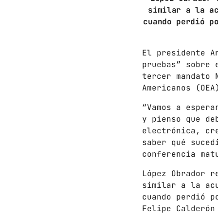
similar a la a
cuando perdió p
El presidente A
pruebas” sobre 
tercer mandato 
Americanos (OEA
“Vamos a espera
y pienso que de
electrónica, cr
saber qué suced
conferencia mat
López Obrador r
similar a la ac
cuando perdió p
Felipe Calderón