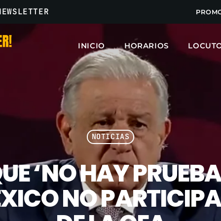
NEWSLETTER
PROM
INICIO
HORARIOS
LOCUT
ARCHIVOS
marzo 2025
febrero 2025
NOTICIAS
enero 2025
UE ‘NO HAY PRUEBAS
diciembre 2024
noviembre 2024
XICO NO PARTICIP
octubre 2024