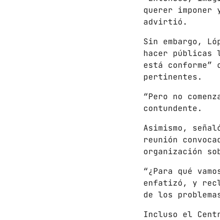
querer imponer 
advirtió.
Sin embargo, Ló
hacer públicas 
está conforme” 
pertinentes.
“Pero no comenz
contundente.
Asimismo, señal
reunión convoca
organización so
“¿Para qué vamo
enfatizó, y rec
de los problema
Incluso el Cent