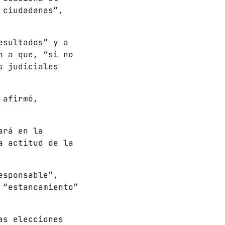
 ciudadanas”,
esultados” y a
n a que, “si no
s judiciales
 afirmó,
ará en la
a actitud de la
esponsable”,
 “estancamiento”
as elecciones