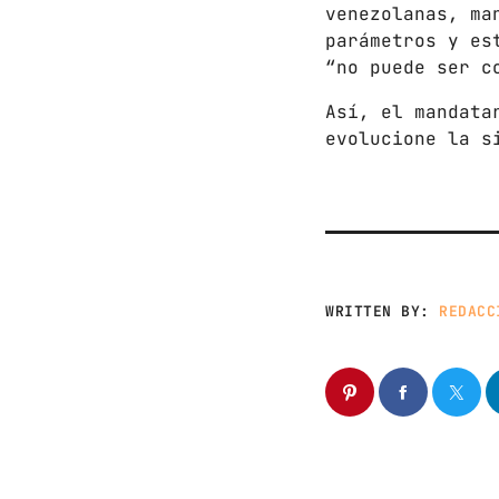
venezolanas, ma
parámetros y es
“no puede ser c
Así, el mandata
evolucione la s
WRITTEN BY:
REDACC