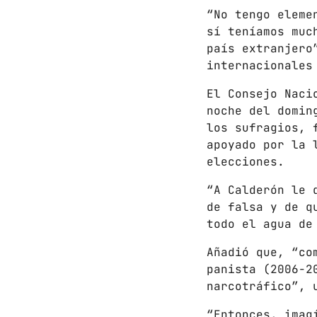
“No tengo eleme
sí teníamos muc
país extranjero
internacionales
El Consejo Naci
noche del domin
los sufragios, 
apoyado por la 
elecciones.
“A Calderón le 
de falsa y de q
todo el agua de
Añadió que, “co
panista (2006-2
narcotráfico”, 
“Entonces, imag