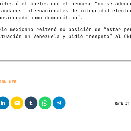
nifestó el martes que el proceso “no se adecu
tándares internacionales de integridad electo
onsiderado como democrático”.
rio mexicano reiteró su posición de “estar pe
ituación en Venezuela y pidió “respeto” al CN
ION WEB
email
RATE IT