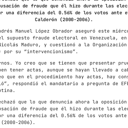
cusación de fraude que él hizo durante las elec
Gobierno de Hermosillo
or una diferencia del 0.56% de los votos ante e
Calderón (2000-2006).
Gobierno de Sonora
ndrés Manuel López Obrador aseguró este miérc
Hermosillo
el supuesto fraude electoral en Venezuela, en
News
Nicolás Maduro, y cuestionó a la Organización
) por su “intervencionismo”.
Noticias
rnos. Yo creo que se tienen que presentar pru
Sonora
ben tener actas, aunque se hayan llevado a ca
eo que en el procedimiento hay actas, hay con
UPCOMING SHOWS
ió”, respondió el mandatario a pregunta de EF
utina.
CON TODA LA ACTITUD
echazó que lo que denuncia ahora la oposición
CON ANGEL RAMIREZ
usación de fraude que él hizo durante las ele
10:00 AM - 12:00 PM
or una diferencia del 0.56% de los votos ante
 (2000-2006).