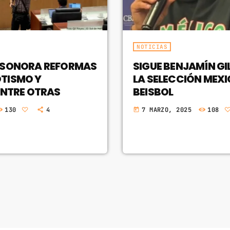
NOTICIAS
 SONORA REFORMAS
SIGUE BENJAMÍN GIL
TISMO Y
LA SELECCIÓN MEX
ENTRE OTRAS
BEISBOL
130
4
7 MARZO, 2025
108
today