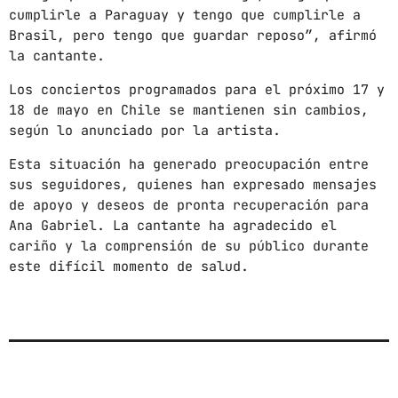
News
cumplirle a Paraguay y tengo que cumplirle a
Brasil, pero tengo que guardar reposo”, afirmó
Noticias
la cantante.
Sonora
Los conciertos programados para el próximo 17 y
18 de mayo en Chile se mantienen sin cambios,
UPCOMING SHOWS
según lo anunciado por la artista.
Esta situación ha generado preocupación entre
CON TODA LA ACTITUD
sus seguidores, quienes han expresado mensajes
CON ANGEL RAMIREZ
10:00 AM - 12:00 PM
de apoyo y deseos de pronta recuperación para
Ana Gabriel. La cantante ha agradecido el
LOS CHEROS
cariño y la comprensión de su público durante
12:00 PM - 2:00 PM
este difícil momento de salud.
POR LA TARDE
LUNES A VIERNES DE 14:00 A 16:00 HORAS
2:00 PM - 4:00 PM