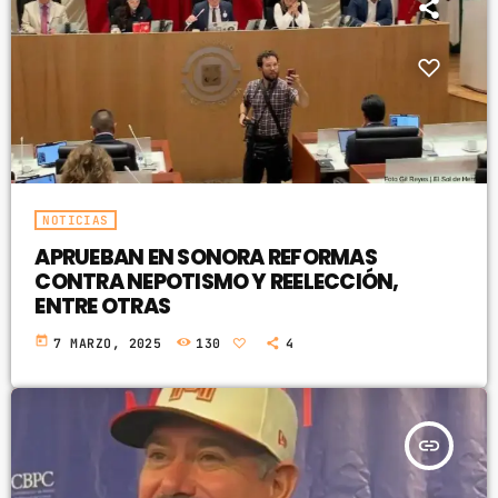
NOTICIAS
APRUEBAN EN SONORA REFORMAS
CONTRA NEPOTISMO Y REELECCIÓN,
ENTRE OTRAS
today
7 MARZO, 2025
130
4
insert_link