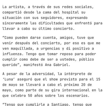
La artista, a través de sus redes sociales,
mayo 2024
compartió desde la cama del hospital su
abril 2024
situación con sus seguidores, expresando
sinceramente las dificultades que enfrentó para
marzo 2024
llevar a cabo su último concierto.
febrero 2024
“Como pueden darse cuenta, amigos, tuve que
venir después del concierto, por eso es que me
ven maquillada, a urgencias y di positivo a
influenza. Tengo que tomar reposo para poder
CATEGORÍAS
cumplir como debe de ser a ustedes, público
querido”, manifestó Ana Gabriel.
Blog
A pesar de la adversidad, la intérprete de
Gobierno de Hermosillo
‘Luna’ aseguró que el show previsto para el 15
de mayo se llevará a cabo el próximo 20 de
Gobierno de Sonora
mayo, como parte de su gira internacional en la
que celebra 50 años sobre los escenarios.
Hermosillo
“Tengo que cumplirle a Santiago, tengo que