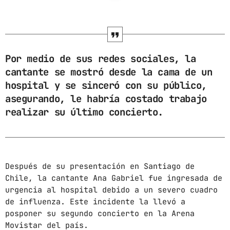
ARCHIVOS
marzo 2025
Por medio de sus redes sociales, la
febrero 2025
cantante se mostró desde la cama de un
hospital y se sinceró con su público,
enero 2025
asegurando, le habría costado trabajo
diciembre 2024
realizar su último concierto.
noviembre 2024
octubre 2024
Después de su presentación en Santiago de
septiembre 2024
Chile, la cantante Ana Gabriel fue ingresada de
agosto 2024
urgencia al hospital debido a un severo cuadro
de influenza. Este incidente la llevó a
julio 2024
posponer su segundo concierto en la Arena
Movistar del país.
junio 2024