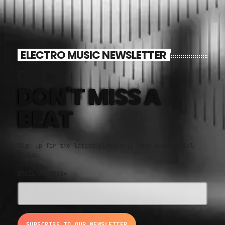
ELECTRO MUSIC NEWSLETTER
DON'T MISS A
BEAT
Sign up for the latest electronic news and special
deals
EMAIL ADDRESS*