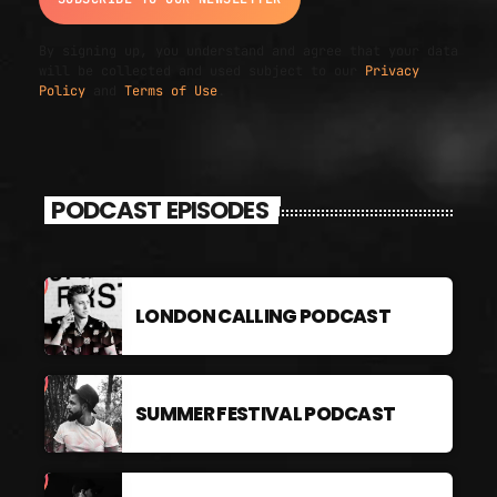
By signing up, you understand and agree that your data
will be collected and used subject to our
Privacy
Policy
and
Terms of Use
.
PODCAST EPISODES
LONDON CALLING PODCAST
SUMMER FESTIVAL PODCAST