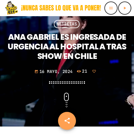
menu
play_arrow
close
NOTICIAS
ANA GABRIEL ES INGRESADA DE
INICIO
URGENCIA AL HOSPITAL A TRAS
SHOW EN CHILE
HORARIOS
LOCUTORES
16 MAYO, 2024
21
today
PROMOTE
CONTACTS
PODCASTS
share
email