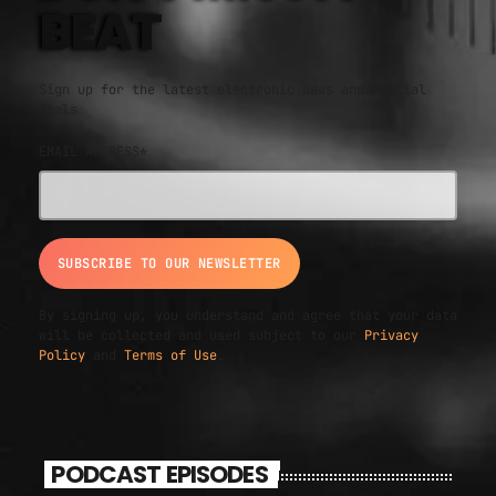
BEAT
Sign up for the latest electronic news and special
deals
EMAIL ADDRESS*
By signing up, you understand and agree that your data
will be collected and used subject to our
Privacy
Policy
and
Terms of Use
.
PODCAST EPISODES