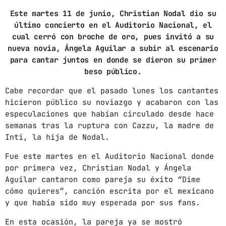
Este martes 11 de junio, Christian Nodal dio su
ARCHIVOS
último concierto en el Auditorio Nacional, el
cual cerró con broche de oro, pues invitó a su
marzo 2025
nueva novia, Ángela Aguilar a subir al escenario
para cantar juntos en donde se dieron su primer
febrero 2025
beso público.
enero 2025
Cabe recordar que el pasado lunes los cantantes
hicieron público su noviazgo y acabaron con las
diciembre 2024
especulaciones que habían circulado desde hace
semanas tras la ruptura con Cazzu, la madre de
noviembre 2024
Inti, la hija de Nodal.
octubre 2024
Fue este martes en el Auditorio Nacional donde
septiembre 2024
por primera vez, Christian Nodal y Ángela
Aguilar cantaron como pareja su éxito “Dime
agosto 2024
cómo quieres”, canción escrita por el mexicano
y que había sido muy esperada por sus fans.
julio 2024
En esta ocasión, la pareja ya se mostró
junio 2024