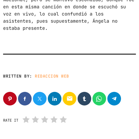
en esta misma canción en donde se escuchó su
CHART
voz en vivo, lo cual confundió a los
asistentes, pues supuestamente, Ángela no
SUNSHINE
1
add_shopping_cart
estaba presente.
TOMMY BLUES
SUPER NATURAL
2
add_shopping_cart
JAMIE TOCK
INTO THE SKY
3
add_shopping_cart
MIKE LOST
WRITTEN BY:
REDACCION WEB
FULL TRACKLIST
email
RATE IT