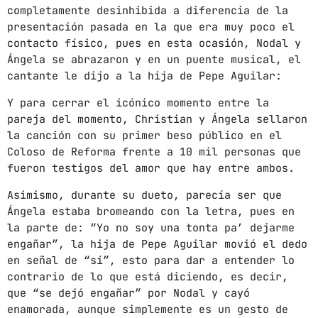
completamente desinhibida a diferencia de la
mayo 2024
presentación pasada en la que era muy poco el
contacto físico, pues en esta ocasión, Nodal y
abril 2024
Ángela se abrazaron y en un puente musical, el
cantante le dijo a la hija de Pepe Aguilar:
marzo 2024
Y para cerrar el icónico momento entre la
febrero 2024
pareja del momento, Christian y Ángela sellaron
la canción con su primer beso público en el
Coloso de Reforma frente a 10 mil personas que
fueron testigos del amor que hay entre ambos.
CATEGORÍAS
Asimismo, durante su dueto, parecía ser que
Blog
Ángela estaba bromeando con la letra, pues en
la parte de: “Yo no soy una tonta pa’ dejarme
Gobierno de Hermosillo
engañar”, la hija de Pepe Aguilar movió el dedo
en señal de “sí”, esto para dar a entender lo
Gobierno de Sonora
contrario de lo que está diciendo, es decir,
Hermosillo
que “se dejó engañar” por Nodal y cayó
enamorada, aunque simplemente es un gesto de