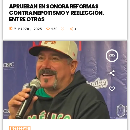
APRUEBAN EN SONORA REFORMAS
CONTRA NEPOTISMO Y REELECCIÓN,
ENTRE OTRAS
today
7 MARZO, 2025
130
4
insert_link
NOTICIAS