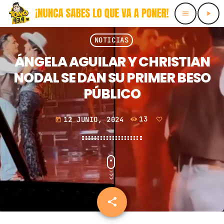
menu
play_arrow
close
NOTICIAS
ÁNGELA AGUILAR Y CHRISTIAN
INICIO
NODAL SE DAN SU PRIMER BESO
PÚBLICO
HORARIOS
LOCUTORES
12 JUNIO, 2024
13
today
PROMOTE
CONTACTS
PODCASTS
share
email