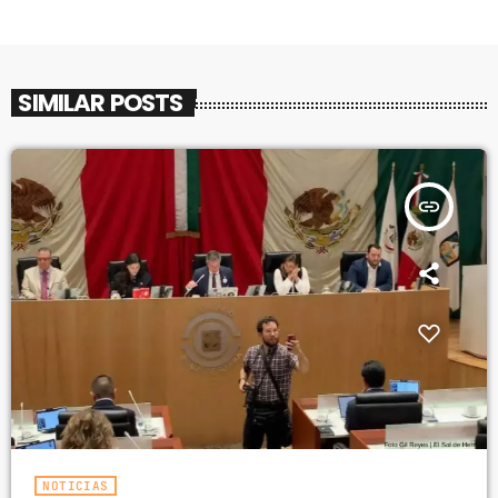
SIMILAR POSTS
insert_link
NOTICIAS