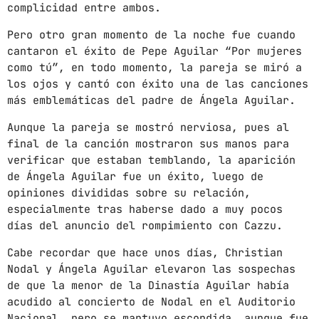
News
complicidad entre ambos.
Noticias
Pero otro gran momento de la noche fue cuando
cantaron el éxito de Pepe Aguilar “Por mujeres
Sonora
como tú”, en todo momento, la pareja se miró a
los ojos y cantó con éxito una de las canciones
más emblemáticas del padre de Ángela Aguilar.
UPCOMING SHOWS
Aunque la pareja se mostró nerviosa, pues al
ÁNGELA AGUILAR Y CHRISTIAN NODAL SE
final de la canción mostraron sus manos para
DAN SU PRIMER BESO PÚBLICO
verificar que estaban temblando, la aparición
12:00 AM - 11:59 PM
de Ángela Aguilar fue un éxito, luego de
opiniones divididas sobre su relación,
CON TODA LA ACTITUD
especialmente tras haberse dado a muy pocos
CON ANGEL RAMIREZ
10:00 AM - 12:00 PM
días del anuncio del rompimiento con Cazzu.
Cabe recordar que hace unos días, Christian
LOS CHEROS
Nodal y Ángela Aguilar elevaron las sospechas
12:00 PM - 2:00 PM
de que la menor de la Dinastía Aguilar había
acudido al concierto de Nodal en el Auditorio
Nacional, pero se mantuvo escondida, aunque fue