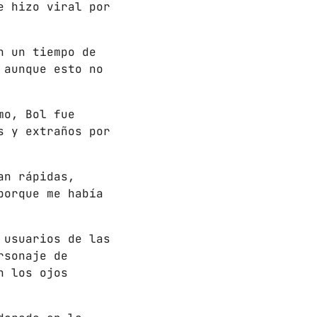
e hizo viral por
n un tiempo de
 aunque esto no
mo, Bol fue
s y extraños por
an rápidas,
porque me había
 usuarios de las
rsonaje de
n los ojos