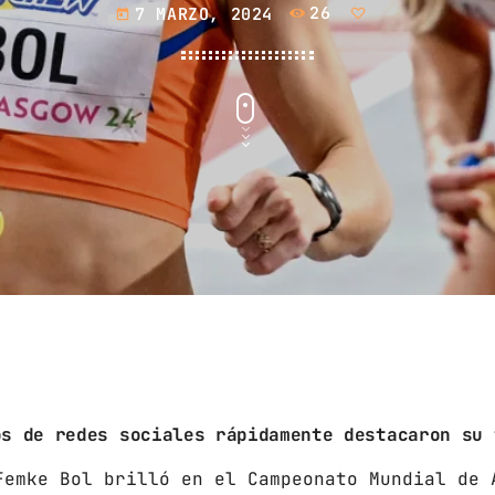
septiembre 2024
7 MARZO, 2024
26
today
agosto 2024
julio 2024
junio 2024
mayo 2024
abril 2024
marzo 2024
febrero 2024
CATEGORÍAS
os de redes sociales rápidamente destacaron su 
Femke Bol brilló en el Campeonato Mundial de 
Blog