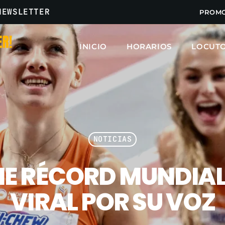
NEWSLETTER
PROM
INICIO
HORARIOS
LOCUT
ARCHIVOS
marzo 2025
febrero 2025
NOTICIAS
enero 2025
E RÉCORD MUNDIAL
diciembre 2024
noviembre 2024
VIRAL POR SU VOZ
octubre 2024