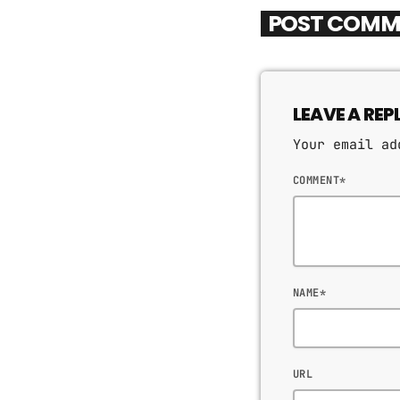
POST COMM
LEAVE A REP
Your email ad
COMMENT*
NAME*
URL