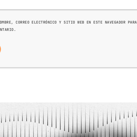
OMBRE, CORREO ELECTRÓNICO Y SITIO WEB EN ESTE NAVEGADOR PARA
NTARIO.