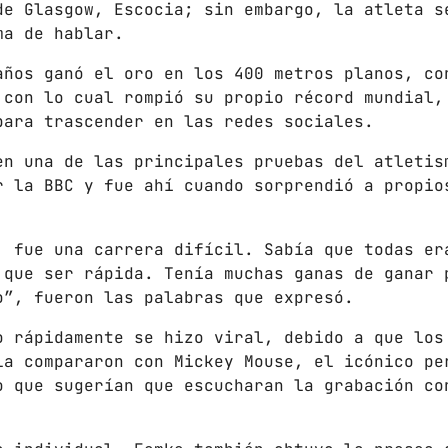
de Glasgow, Escocia; sin embargo, la atleta s
Gobierno de Hermosillo
ma de hablar.
Gobierno de Sonora
años ganó el oro en los 400 metros planos, co
 con lo cual rompió su propio récord mundial,
Hermosillo
para trascender en las redes sociales.
News
en una de las principales pruebas del atletis
r la BBC y fue ahí cuando sorprendió a propio
Noticias
Sonora
, fue una carrera difícil. Sabía que todas er
 que ser rápida. Tenía muchas ganas de ganar 
UPCOMING SHOWS
o”, fueron las palabras que expresó.
o rápidamente se hizo viral, debido a que los
CON TODA LA ACTITUD
la compararon con Mickey Mouse, el icónico pe
CON ANGEL RAMIREZ
o que sugerían que escucharan la grabación co
10:00 AM - 12:00 PM