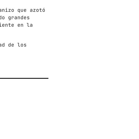
anizo que azotó
do grandes
iente en la
ad de los