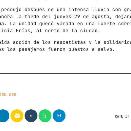
Gobierno de Hermosillo
 produjo después de una intensa lluvia con gr
onora la tarde del jueves 29 de agosto, dejan
Gobierno de Sonora
ua. La unidad quedó varada en una fuerte corr
licia Frías, al norte de la ciudad.
Hermosillo
pida acción de los rescatistas y la solidarid
News
os los pasajeros fueron puestos a salvo.
Noticias
Sonora
UPCOMING SHOWS
ION WEB
email
RATE IT