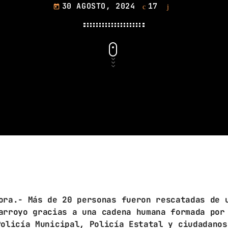
septiembre 2024
30 AGOSTO, 2024
17
today
agosto 2024
julio 2024
junio 2024
mayo 2024
abril 2024
marzo 2024
febrero 2024
CATEGORÍAS
ora.- Más de 20 personas fueron rescatadas de 
arroyo gracias a una cadena humana formada por
Policía Municipal, Policía Estatal y ciudadanos
Blog