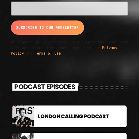
By signing up, you understand and agree that your data
will be collected and used subject to our
Privacy
Policy
and
Terms of Use
.
PODCAST EPISODES
LONDON CALLING PODCAST