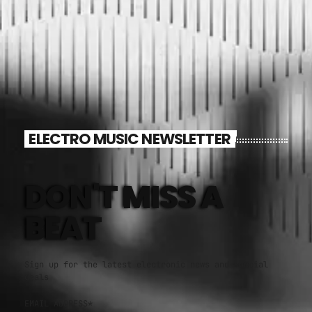
ELECTRO MUSIC NEWSLETTER
DON'T MISS A
BEAT
Sign up for the latest electronic news and special
deals
EMAIL ADDRESS*