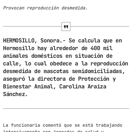
Provocan reproducción desmedida.
ARCHIVOS
marzo 2025
febrero 2025
HERMOSILLO, Sonora.- Se calcula que en
Hermosillo hay alrededor de 400 mil
enero 2025
animales domésticos en situación de
diciembre 2024
calle, lo cual obedece a la reproducción
desmedida de mascotas semidomiciliadas,
noviembre 2024
aseguró la directora de Protección y
octubre 2024
Bienestar Animal, Carolina Araiza
Sánchez.
septiembre 2024
agosto 2024
julio 2024
La funcionaria comentó que se está trabajando
junio 2024