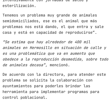
intensivamente con jornadas de salud y
esterilización.
mayo 2024
Tenemos un problema muy grande de animales
abril 2024
semidomiciliados, ese es el animal que más
problemas nos está dando, el que entra y sale
marzo 2024
casa y está en capacidad de reproducirse”.
febrero 2024
“Se estima que hay alrededor de 400 mil
animales en Hermosillo en situación de calle y
es una problemática que va en aumento que
obedece a la reproducción desmedida, sobre todo
CATEGORÍAS
de animales decasa”,
mencionó.
Blog
De acuerdo con la directora, para atender este
problema se solicita la colaboración con
Gobierno de Hermosillo
ayuntamientos para poderles brindar las
herramienta para implementar programas para
Gobierno de Sonora
control poblacional.
Hermosillo