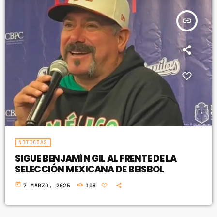
insert_link
NOTICIAS
SIGUE BENJAMÍN GIL AL FRENTE DE LA
SELECCIÓN MEXICANA DE BEISBOL
today
7 MARZO, 2025
108