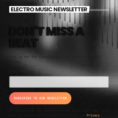
ELECTRO MUSIC NEWSLETTER
DON'T MISS A
BEAT
Sign up for the latest electronic news and special
deals
EMAIL ADDRESS*
By signing up, you understand and agree that your data
will be collected and used subject to our
Privacy