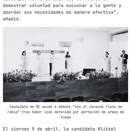
demostrar voluntad para escuchar a la gente y
CHART
abordar sus necesidades de manera efectiva”,
añadió.
SUNSHINE
1
add_shopping_cart
TOMMY BLUES
SUPER NATURAL
2
add_shopping_cart
JAMIE TOCK
INTO THE SKY
3
add_shopping_cart
MIKE LOST
FULL TRACKLIST
Candidata de MC acude a debate “con el corazón lleno de
rabia” tras haber sido detenida por portación de armas de
fuego
El viernes 5 de abril, la candidata Alitzel