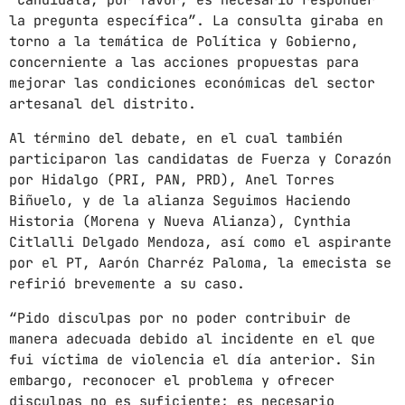
“Candidata, por favor, es necesario responder
News
la pregunta específica”. La consulta giraba en
Noticias
torno a la temática de Política y Gobierno,
concerniente a las acciones propuestas para
Sonora
mejorar las condiciones económicas del sector
artesanal del distrito.
UPCOMING SHOWS
Al término del debate, en el cual también
participaron las candidatas de Fuerza y Corazón
CON TODA LA ACTITUD
por Hidalgo (PRI, PAN, PRD), Anel Torres
CON ANGEL RAMIREZ
Biñuelo, y de la alianza Seguimos Haciendo
10:00 AM - 12:00 PM
Historia (Morena y Nueva Alianza), Cynthia
Citlalli Delgado Mendoza, así como el aspirante
LOS CHEROS
por el PT, Aarón Charréz Paloma, la emecista se
12:00 PM - 2:00 PM
refirió brevemente a su caso.
“Pido disculpas por no poder contribuir de
POR LA TARDE
manera adecuada debido al incidente en el que
LUNES A VIERNES DE 14:00 A 16:00 HORAS
fui víctima de violencia el día anterior. Sin
2:00 PM - 4:00 PM
embargo, reconocer el problema y ofrecer
disculpas no es suficiente; es necesario