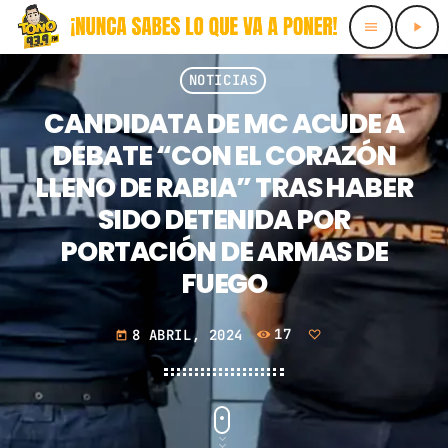
menu
play_arrow
close
NOTICIAS
CANDIDATA DE MC ACUDE A
INICIO
DEBATE “CON EL CORAZÓN
LLENO DE RABIA” TRAS HABER
HORARIOS
SIDO DETENIDA POR
LOCUTORES
PORTACIÓN DE ARMAS DE
FUEGO
PROMOTE
8 ABRIL, 2024
17
today
CONTACTS
PODCASTS