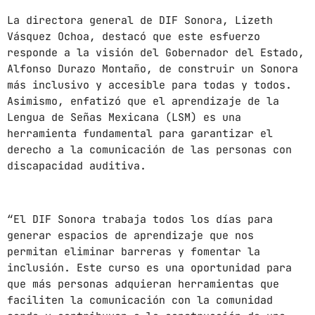
La directora general de DIF Sonora, Lizeth
mayo 2024
Vásquez Ochoa, destacó que este esfuerzo
abril 2024
responde a la visión del Gobernador del Estado,
Alfonso Durazo Montaño, de construir un Sonora
marzo 2024
más inclusivo y accesible para todas y todos.
Asimismo, enfatizó que el aprendizaje de la
febrero 2024
Lengua de Señas Mexicana (LSM) es una
herramienta fundamental para garantizar el
derecho a la comunicación de las personas con
discapacidad auditiva.
CATEGORÍAS
Blog
“El DIF Sonora trabaja todos los días para
Gobierno de Hermosillo
generar espacios de aprendizaje que nos
permitan eliminar barreras y fomentar la
Gobierno de Sonora
inclusión. Este curso es una oportunidad para
que más personas adquieran herramientas que
Hermosillo
faciliten la comunicación con la comunidad