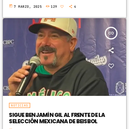
today
7 MARZO, 2025
129
4
insert_link
NOTICIAS
SIGUE BENJAMÍN GIL AL FRENTE DE LA
SELECCIÓN MEXICANA DE BEISBOL