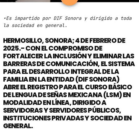
ARCHIVOS
•Es impartido por DIF Sonora y dirigido a toda
la sociedad en general.
marzo 2025
HERMOSILLO, SONORA; 4 DE FEBRERO DE
febrero 2025
2025.- CON EL COMPROMISO DE
enero 2025
FORTALECER LA INCLUSIÓN Y ELIMINAR LAS
BARRERAS DE COMUNICACIÓN, EL SISTEMA
diciembre 2024
PARA EL DESARROLLO INTEGRAL DE LA
noviembre 2024
FAMILIA EN LA ENTIDAD (DIF SONORA)
ABRE EL REGISTRO PARA EL CURSO BÁSICO
octubre 2024
DE LENGUA DE SEÑAS MEXICANA (LSM) EN
MODALIDAD EN LÍNEA, DIRIGIDO A
septiembre 2024
SERVIDORAS Y SERVIDORES PÚBLICOS,
agosto 2024
INSTITUCIONES PRIVADAS Y SOCIEDAD EN
GENERAL.
julio 2024
junio 2024