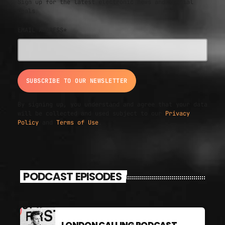
Sign up for the latest electronic news and special
deals
EMAIL ADDRESS*
By signing up, you understand and agree that your data
will be collected and used subject to our
Privacy
Policy
and
Terms of Use
.
PODCAST EPISODES
LONDON CALLING PODCAST