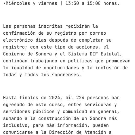
•Miércoles y viernes | 13:30 a 15:00 horas.
CHART
SUNSHINE
1
Las personas inscritas recibirán la
add_shopping_cart
TOMMY BLUES
confirmación de su registro por correo
electrónico días después de completar su
SUPER NATURAL
2
registro; con este tipo de acciones, el
add_shopping_cart
JAMIE TOCK
Gobierno de Sonora y el Sistema DIF Estatal,
continúan trabajando en políticas que promuevan
INTO THE SKY
3
add_shopping_cart
la igualdad de oportunidades y la inclusión de
MIKE LOST
todas y todos los sonorenses.
FULL TRACKLIST
Hasta finales de 2024, mil 224 personas han
egresado de este curso, entre servidoras y
servidores públicos y comunidad en general,
sumando a la construcción de un Sonora más
inclusivo, para más información, pueden
comunicarse a la Dirección de Atención a