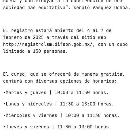
News
sorda y contribuyan a la construcción de una
sociedad más equitativa”, señaló Vásquez Ochoa.
Noticias
Sonora
El registro estará abierto del 4 al 7 de
febrero de 2025 a través del sitio web
UPCOMING SHOWS
http://registrolsm.difson.gob.mx/, con un cupo
limitado a 150 personas.
EL KOMAL
6:00 PM - 7:00 PM
El curso, que se ofrecerá de manera gratuita,
contará con diversas opciones de horarios:
CON TODA LA ACTITUD
CON ANGEL RAMIREZ
•Martes y jueves | 10:00 a 11:30 horas.
10:00 AM - 12:00 PM
•Lunes y miércoles | 11:30 a 13:00 horas.
LOS CHEROS
•Miércoles y viernes | 10:00 a 11:30 horas.
12:00 PM - 2:00 PM
•Jueves y viernes | 11:30 a 13:00 horas.