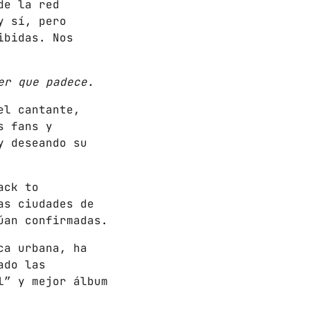
de la red
y sí, pero
ibidas. Nos
er que padece.
el cantante,
s fans y
y deseando su
ack to
as ciudades de
úan confirmadas.
ca urbana, ha
ado las
l” y mejor álbum