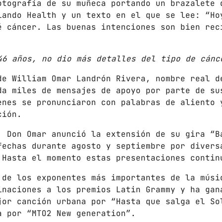
otografía de su muñeca portando un brazalete 
lando Health y un texto en el que se lee: “Ho
Gobierno de Hermosillo
é cáncer. Las buenas intenciones son bien rec
Gobierno de Sonora
Hermosillo
46 años, no dio más detalles del tipo de cánc
News
de William Omar Landrón Rivera, nombre real d
da miles de mensajes de apoyo por parte de su
Noticias
enes se pronunciaron con palabras de aliento 
Sonora
ción.
, Don Omar anunció la extensión de su gira “B
UPCOMING SHOWS
fechas durante agosto y septiembre por divers
 Hasta el momento estas presentaciones contin
CON TODA LA ACTITUD
 de los exponentes más importantes de la músi
CON ANGEL RAMIREZ
inaciones a los premios Latin Grammy y ha gan
10:00 AM - 12:00 PM
jor canción urbana por “Hasta que salga el So
a por “MTO2 New generation”.