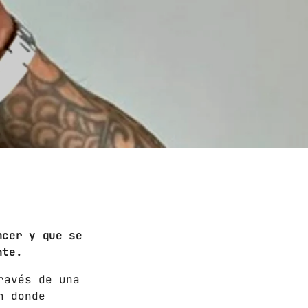
ncer y que se
nte.
ravés de una
n donde