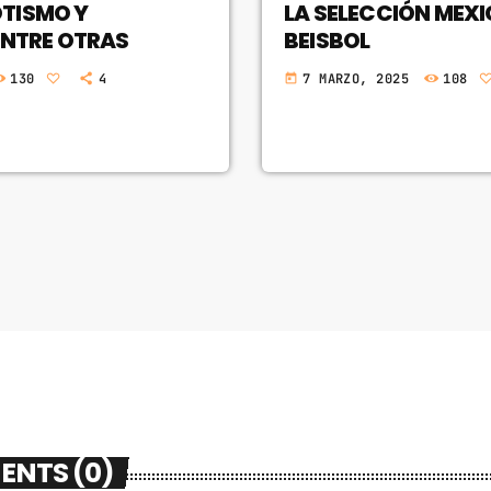
TISMO Y
LA SELECCIÓN MEX
ENTRE OTRAS
BEISBOL
130
4
7 MARZO, 2025
108
today
ENTS (0)