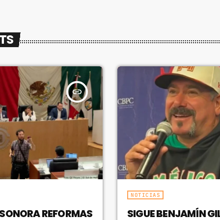
FULL TRACKLIST
STS
insert_link
NOTICIAS
 SONORA REFORMAS
SIGUE BENJAMÍN GIL