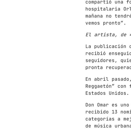
compartió una f
hospitalaria Or
mañana no tendr
vemos pronto”.
El artista, de 
La publicación 
recibió ensegui
seguidores, qui
pronta recupera
En abril pasado
Reggaetón” con 
Estados Unidos.
Don Omar es uno
recibido 13 nom
categorías a me
de música urban