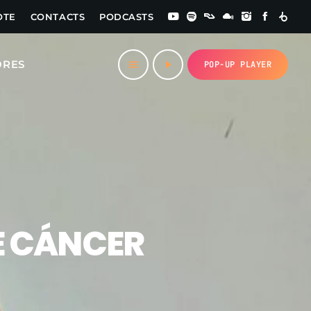
OTE
CONTACTS
PODCASTS
close
ORES
menu
play_arrow
POP-UP PLAYER
E CÁNCER