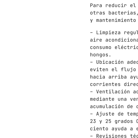
Para reducir el
otras bacterias
y mantenimiento
– Limpieza regu
aire acondicion
consumo eléctri
hongos.
– Ubicación ade
eviten el flujo
hacia arriba ay
corrientes dire
– Ventilación a
mediante una ve
acumulación de 
– Ajuste de tem
23 y 25 grados 
ciento ayuda a 
– Revisiones té