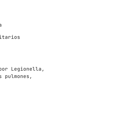
a
itarios
por Legionella,
s pulmones,