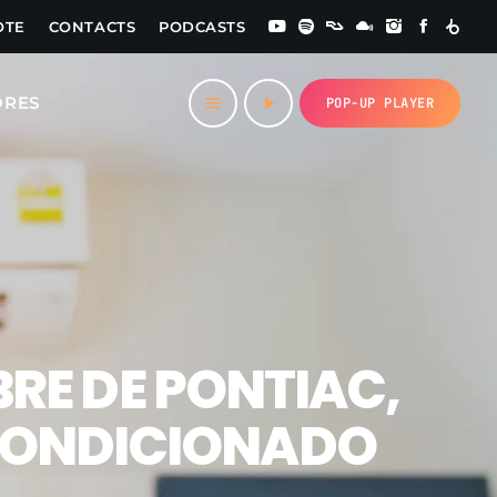
OTE
CONTACTS
PODCASTS
close
ORES
menu
play_arrow
POP-UP PLAYER
BRE DE PONTIAC,
ACONDICIONADO