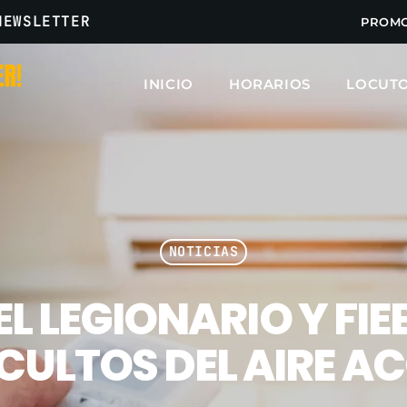
NEWSLETTER
PROM
INICIO
HORARIOS
LOCUT
ARCHIVOS
marzo 2025
febrero 2025
NOTICIAS
enero 2025
 LEGIONARIO Y FIE
diciembre 2024
noviembre 2024
OCULTOS DEL AIRE 
octubre 2024