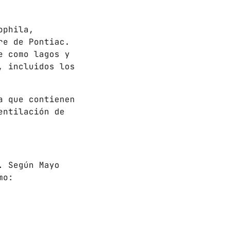
ophila,
re de Pontiac.
e como lagos y
 HORAS
, incluidos los
a que contienen
entilación de
add_shopping_cart
. Según Mayo
add_shopping_cart
mo:
add_shopping_cart