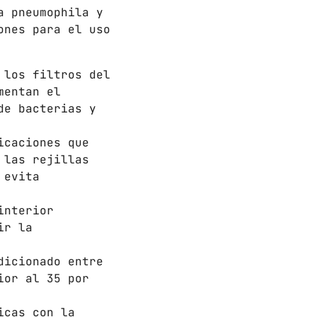
a pneumophila y
ones para el uso
 los filtros del
mentan el
de bacterias y
icaciones que
 las rejillas
 evita
interior
ir la
dicionado entre
ior al 35 por
icas con la