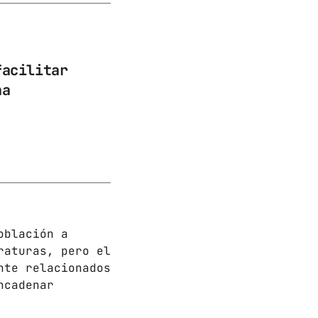
facilitar
na
oblación a
raturas, pero el
nte relacionados
ncadenar