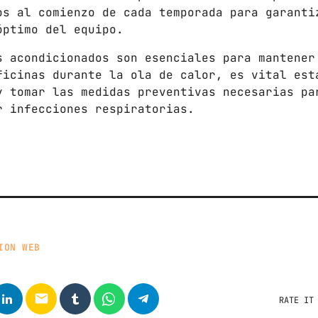
os al comienzo de cada temporada para garanti
óptimo del equipo.
s acondicionados son esenciales para mantener
ficinas durante la ola de calor, es vital est
y tomar las medidas preventivas necesarias pa
r infecciones respiratorias.
ION WEB
email
RATE IT