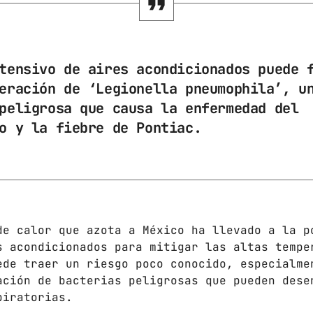
Gobierno de Hermosillo
Gobierno de Sonora
tensivo de aires acondicionados puede 
Hermosillo
eración de ‘Legionella pneumophila’, u
News
peligrosa que causa la enfermedad del
o y la fiebre de Pontiac.
Noticias
Sonora
UPCOMING SHOWS
de calor que azota a México ha llevado a la p
CON TODA LA ACTITUD
s acondicionados para mitigar las altas tempe
CON ANGEL RAMIREZ
ede traer un riesgo poco conocido, especialme
10:00 AM - 12:00 PM
ación de bacterias peligrosas que pueden dese
piratorias.