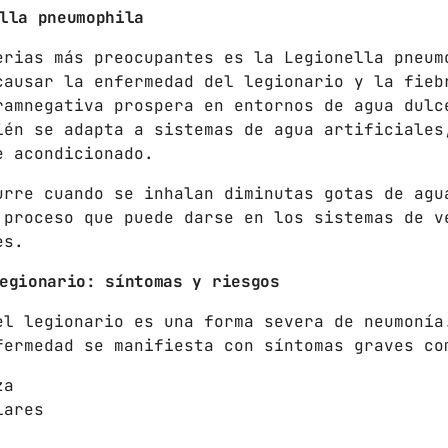
LOS CHEROS
lla pneumophila
12:00 PM - 2:00 PM
erias más preocupantes es la Legionella pneum
causar la enfermedad del legionario y la fieb
POR LA TARDE
ramnegativa prospera en entornos de agua dulc
LUNES A VIERNES DE 14:00 A 16:00
ién se adapta a sistemas de agua artificiales
2:00 PM - 4:00 PM
e acondicionado.
urre cuando se inhalan diminutas gotas de agu
CHART
 proceso que puede darse en los sistemas de v
es.
SUNSHINE
1
TOMMY BLUES
egionario: síntomas y riesgos
el legionario es una forma severa de neumonía
SUPER NATURAL
2
fermedad se manifiesta con síntomas graves co
JAMIE TOCK
za
INTO THE SKY
3
lares
MIKE LOST