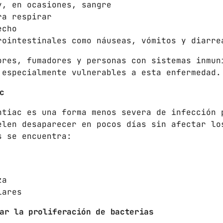
y, en ocasiones, sangre
FULL TRACKLIST
ra respirar
echo
rointestinales como náuseas, vómitos y diarre
ores, fumadores y personas con sistemas inmun
 especialmente vulnerables a esta enfermedad.
c
ntiac es una forma menos severa de infección 
elen desaparecer en pocos días sin afectar lo
s se encuentra:
za
lares
ar la proliferación de bacterias