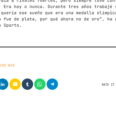
raía a rivales fuertes, pero siempre tuve con
FULL TRACKLIST
. Era hoy o nunca. Durante tres años trabajé 
 quería ese sueño que era una medalla olímpic
o fue de plata, por qué ahora no de oro”, ha 
o Sports.
ION WEB
email
RATE IT