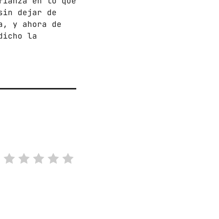
fianza en lo que
sin dejar de
a, y ahora de
dicho la