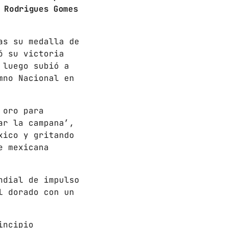
 Rodrigues Gomes
as su medalla de
ó su victoria
 luego subió a
mno Nacional en
 oro para
ar la campana’,
xico y gritando
e mexicana
ndial de impulso
l dorado con un
incipio