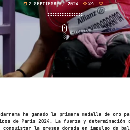
septiembre 2024
2 SEPTIEMBRE, 2024
24
today
agosto 2024
julio 2024
junio 2024
mayo 2024
abril 2024
marzo 2024
febrero 2024
CATEGORÍAS
adarrama ha ganado la primera medalla de oro pa
icos de París 2024. La fuerza y determinación 
Blog
a conquistar la presea dorada en impulso de bal