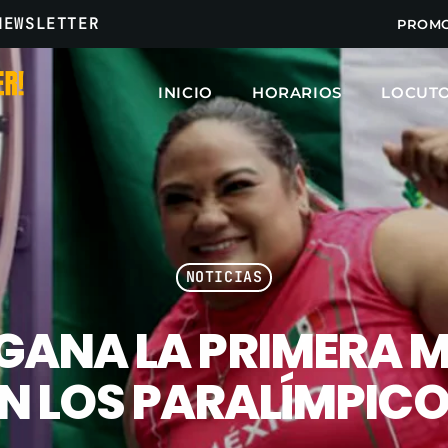
NEWSLETTER
PROM
INICIO
HORARIOS
LOCUT
ARCHIVOS
marzo 2025
febrero 2025
NOTICIAS
enero 2025
GANA LA PRIMERA 
diciembre 2024
noviembre 2024
N LOS PARALÍMPICOS
octubre 2024