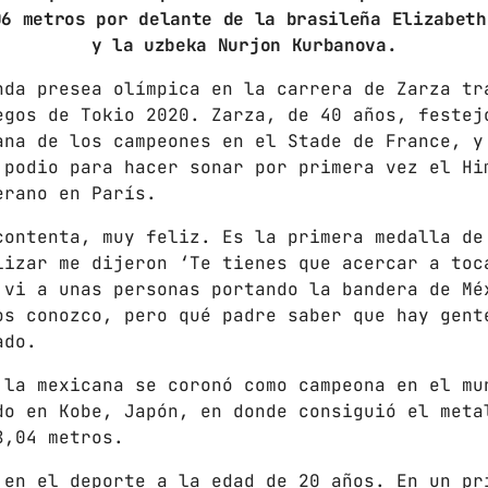
06 metros por delante de la brasileña Elizabeth
Gobierno de Hermosillo
y la uzbeka Nurjon Kurbanova.
Gobierno de Sonora
nda presea olímpica en la carrera de Zarza tr
egos de Tokio 2020. Zarza, de 40 años, festej
Hermosillo
ana de los campeones en el Stade de France, y
News
 podio para hacer sonar por primera vez el Hi
erano en París.
Noticias
contenta, muy feliz. Es la primera medalla de
Sonora
lizar me dijeron ‘Te tienes que acercar a toc
 vi a unas personas portando la bandera de Mé
os conozco, pero qué padre saber que hay gent
UPCOMING SHOWS
ado.
CON TODA LA ACTITUD
 la mexicana se coronó como campeona en el mu
CON ANGEL RAMIREZ
do en Kobe, Japón, en donde consiguió el meta
10:00 AM - 12:00 PM
8,04 metros.
 en el deporte a la edad de 20 años. En un pr