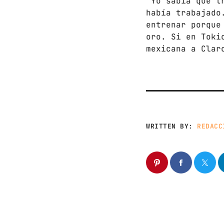
“Yo sabía que t
había trabajado
entrenar porque
oro. Si en Toki
mexicana a Clar
WRITTEN BY:
REDACC