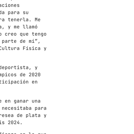
aciones
da para su
ra tenerla. Me
a, y me llamó
o creo que tengo
 HORAS
 parte de mí”,
Cultura Física y
deportista, y
mpicos de 2020
add_shopping_cart
ticipación en
add_shopping_cart
e en ganar una
 necesitaba para
resea de plata y
add_shopping_cart
ís 2024.