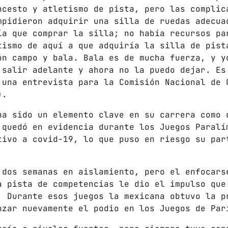
LOS CHEROS
ncesto y atletismo de pista, pero las complic
12:00 PM - 2:00 PM
mpidieron adquirir una silla de ruedas adecua
ía que comprar la silla; no había recursos pa
tismo de aquí a que adquiría la silla de pist
POR LA TARDE
ón campo y bala. Bala es de mucha fuerza, y y
LUNES A VIERNES DE 14:00 A 16:00
 salir adelante y ahora no la puedo dejar. Es
2:00 PM - 4:00 PM
 una entrevista para la Comisión Nacional de 
).
CHART
ha sido un elemento clave en su carrera como 
 quedó en evidencia durante los Juegos Paralí
SUNSHINE
1
tivo a covid-19, lo que puso en riesgo su par
TOMMY BLUES
SUPER NATURAL
2
 dos semanas en aislamiento, pero el enfocars
JAMIE TOCK
a pista de competencias le dio el impulso que
. Durante esos juegos la mexicana obtuvo la p
INTO THE SKY
3
nzar nuevamente el podio en los Juegos de Par
MIKE LOST