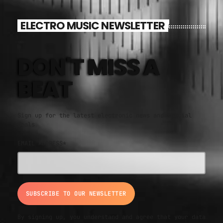
ELECTRO MUSIC NEWSLETTER
DON'T MISS A
BEAT
Sign up for the latest electronic news and special
deals
EMAIL ADDRESS*
By signing up, you understand and agree that your data