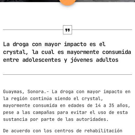
ARCHIVOS
marzo 2025
febrero 2025
La droga con mayor impacto es el
crystal, la cual es mayormente consumida
enero 2025
entre adolescentes y jóvenes adultos
diciembre 2024
noviembre 2024
octubre 2024
Guaymas, Sonora.- La droga con mayor impacto en
la región continúa siendo el crystal,
septiembre 2024
mayormente consumida en edades de 14 a 35 años,
agosto 2024
pese a las campañas para evitar el uso de esta
sustancia por parte de las autoridades.
julio 2024
De acuerdo con los centros de rehabilitación
junio 2024