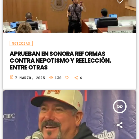
NOTICIAS
APRUEBAN EN SONORA REFORMAS
CONTRA NEPOTISMO Y REELECCIÓN,
ENTRE OTRAS
today
7 MARZO, 2025
130
4
insert_link