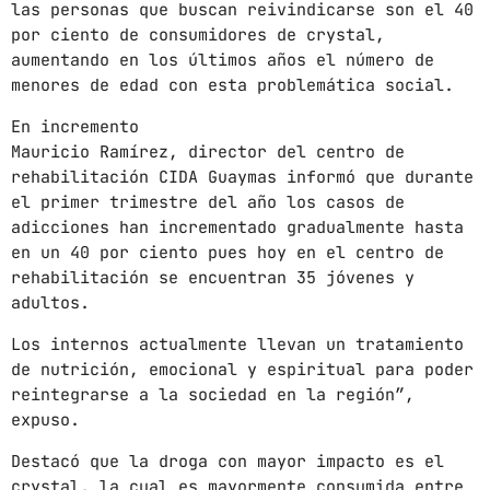
las personas que buscan reivindicarse son el 40
por ciento de consumidores de crystal,
mayo 2024
aumentando en los últimos años el número de
abril 2024
menores de edad con esta problemática social.
marzo 2024
En incremento
Mauricio Ramírez, director del centro de
febrero 2024
rehabilitación CIDA Guaymas informó que durante
el primer trimestre del año los casos de
adicciones han incrementado gradualmente hasta
en un 40 por ciento pues hoy en el centro de
CATEGORÍAS
rehabilitación se encuentran 35 jóvenes y
adultos.
Blog
Los internos actualmente llevan un tratamiento
Gobierno de Hermosillo
de nutrición, emocional y espiritual para poder
reintegrarse a la sociedad en la región”,
Gobierno de Sonora
expuso.
Hermosillo
Destacó que la droga con mayor impacto es el
crystal, la cual es mayormente consumida entre