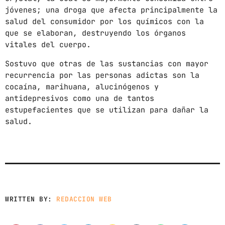
News
jóvenes; una droga que afecta principalmente la
Noticias
salud del consumidor por los químicos con la
que se elaboran, destruyendo los órganos
Sonora
vitales del cuerpo.
Sostuvo que otras de las sustancias con mayor
UPCOMING SHOWS
recurrencia por las personas adictas son la
cocaína, marihuana, alucinógenos y
CON TODA LA ACTITUD
antidepresivos como una de tantos
CON ANGEL RAMIREZ
estupefacientes que se utilizan para dañar la
10:00 AM - 12:00 PM
salud.
LOS CHEROS
12:00 PM - 2:00 PM
POR LA TARDE
LUNES A VIERNES DE 14:00 A 16:00 HORAS
WRITTEN BY:
REDACCION WEB
2:00 PM - 4:00 PM