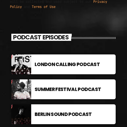
will be collected and used subject to our
Privacy
Policy
and
Terms of Use
.
PODCAST EPISODES
LONDON CALLING PODCAST
SUMMER FESTIVAL PODCAST
BERLIN SOUND PODCAST