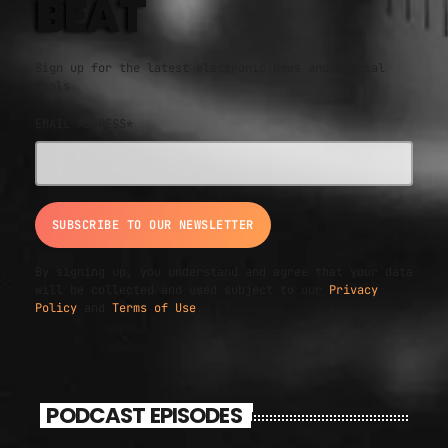
BEAT
Sign up for the latest electronic news and special
deals
EMAIL ADDRESS*
By signing up, you understand and agree that your data
will be collected and used subject to our
Privacy
Policy
and
Terms of Use
.
PODCAST EPISODES