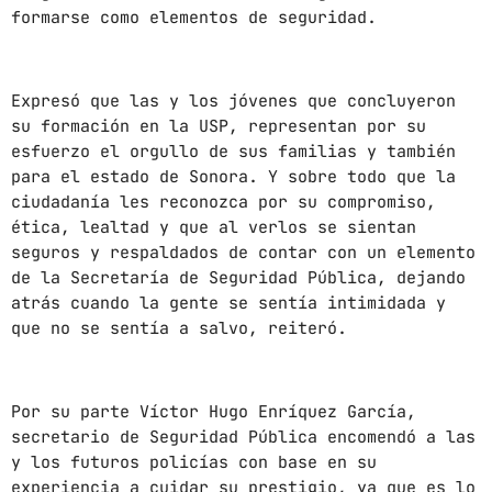
formarse como elementos de seguridad.
mayo 2024
abril 2024
Expresó que las y los jóvenes que concluyeron
marzo 2024
su formación en la USP, representan por su
esfuerzo el orgullo de sus familias y también
febrero 2024
para el estado de Sonora. Y sobre todo que la
ciudadanía les reconozca por su compromiso,
ética, lealtad y que al verlos se sientan
seguros y respaldados de contar con un elemento
CATEGORÍAS
de la Secretaría de Seguridad Pública, dejando
atrás cuando la gente se sentía intimidada y
Blog
que no se sentía a salvo, reiteró.
Gobierno de Hermosillo
Gobierno de Sonora
Por su parte Víctor Hugo Enríquez García,
secretario de Seguridad Pública encomendó a las
Hermosillo
y los futuros policías con base en su
experiencia a cuidar su prestigio, ya que es lo