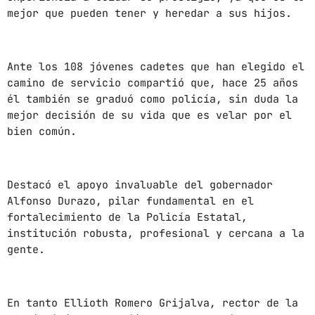
News
mejor que pueden tener y heredar a sus hijos.
Noticias
Sonora
Ante los 108 jóvenes cadetes que han elegido el
camino de servicio compartió que, hace 25 años
él también se graduó como policía, sin duda la
UPCOMING SHOWS
mejor decisión de su vida que es velar por el
bien común.
CON TODA LA ACTITUD
CON ANGEL RAMIREZ
10:00 AM - 12:00 PM
Destacó el apoyo invaluable del gobernador
LOS CHEROS
Alfonso Durazo, pilar fundamental en el
12:00 PM - 2:00 PM
fortalecimiento de la Policía Estatal,
institución robusta, profesional y cercana a la
gente.
POR LA TARDE
LUNES A VIERNES DE 14:00 A 16:00 HORAS
2:00 PM - 4:00 PM
En tanto Ellioth Romero Grijalva, rector de la