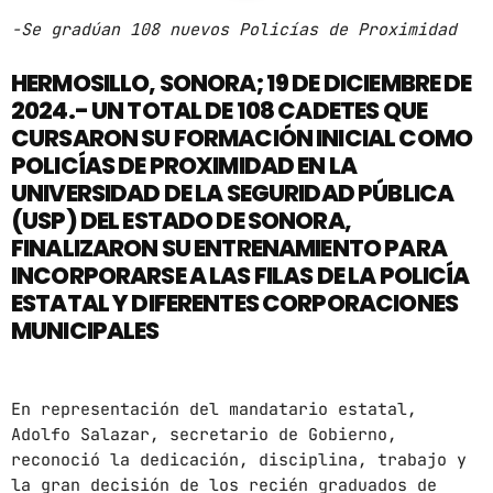
-Se gradúan 108 nuevos Policías de Proximidad
ARCHIVOS
HERMOSILLO, SONORA; 19 DE DICIEMBRE DE
marzo 2025
2024.- UN TOTAL DE 108 CADETES QUE
CURSARON SU FORMACIÓN INICIAL COMO
febrero 2025
POLICÍAS DE PROXIMIDAD EN LA
UNIVERSIDAD DE LA SEGURIDAD PÚBLICA
enero 2025
(USP) DEL ESTADO DE SONORA,
diciembre 2024
FINALIZARON SU ENTRENAMIENTO PARA
INCORPORARSE A LAS FILAS DE LA POLICÍA
noviembre 2024
ESTATAL Y DIFERENTES CORPORACIONES
octubre 2024
MUNICIPALES
septiembre 2024
agosto 2024
En representación del mandatario estatal,
Adolfo Salazar, secretario de Gobierno,
julio 2024
reconoció la dedicación, disciplina, trabajo y
la gran decisión de los recién graduados de
junio 2024