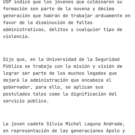
USP indicó que los jóvenes que culminaron su
formación son parte de la novena y décima
CHART
generación que habrán de trabajar arduamente en
favor de la disminución de faltas
SUNSHINE
1
add_shopping_cart
administrativas, delitos y cualquier tipo de
TOMMY BLUES
violencia.
SUPER NATURAL
2
add_shopping_cart
JAMIE TOCK
Dijo que, en la Universidad de la Seguridad
INTO THE SKY
Pública se trabaja con la misión y visión de
3
add_shopping_cart
MIKE LOST
lograr ser parte de los muchos legados que
dejará la administración que encabeza el
gobernador, para ello, se aplican sus
FULL TRACKLIST
postulados tales como la dignificación del
servicio público.
La joven cadete Silvia Michel Laguna Andrade,
en representación de las generaciones Apolo y