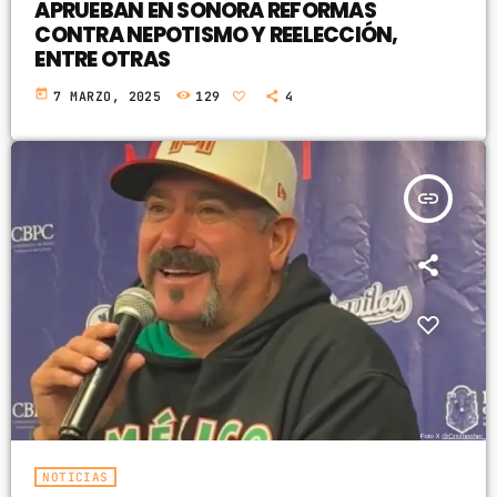
APRUEBAN EN SONORA REFORMAS
CONTRA NEPOTISMO Y REELECCIÓN,
ENTRE OTRAS
today
7 MARZO, 2025
129
4
insert_link
NOTICIAS