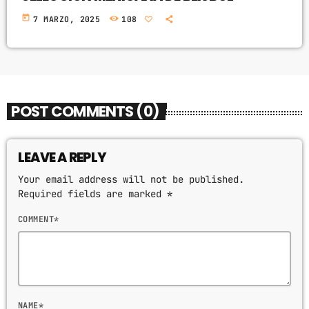
today
7 MARZO, 2025
108
POST COMMENTS (0)
LEAVE A REPLY
Your email address will not be published.
Required fields are marked *
COMMENT*
NAME*