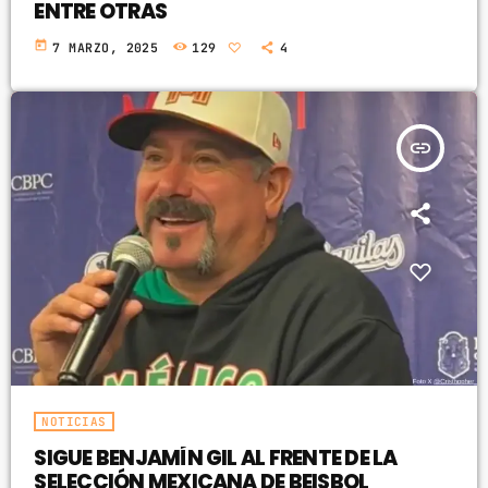
ENTRE OTRAS
today
7 MARZO, 2025
129
4
insert_link
NOTICIAS
SIGUE BENJAMÍN GIL AL FRENTE DE LA
SELECCIÓN MEXICANA DE BEISBOL