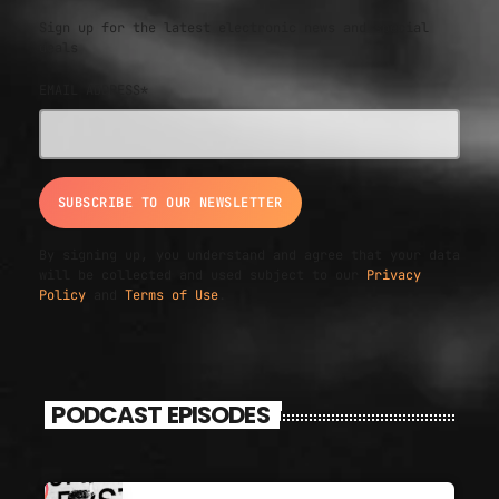
Sign up for the latest electronic news and special
deals
EMAIL ADDRESS*
By signing up, you understand and agree that your data
will be collected and used subject to our
Privacy
Policy
and
Terms of Use
.
PODCAST EPISODES