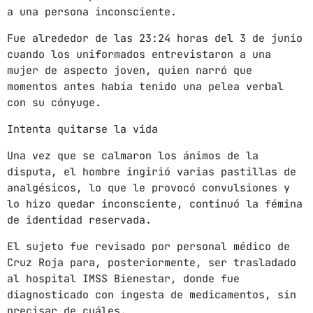
a una persona inconsciente.
mayo 2024
Fue alrededor de las 23:24 horas del 3 de junio
abril 2024
cuando los uniformados entrevistaron a una
mujer de aspecto joven, quien narró que
marzo 2024
momentos antes había tenido una pelea verbal
con su cónyuge.
febrero 2024
Intenta quitarse la vida
Una vez que se calmaron los ánimos de la
CATEGORÍAS
disputa, el hombre ingirió varias pastillas de
analgésicos, lo que le provocó convulsiones y
lo hizo quedar inconsciente, continuó la fémina
Blog
de identidad reservada.
Gobierno de Hermosillo
El sujeto fue revisado por personal médico de
Gobierno de Sonora
Cruz Roja para, posteriormente, ser trasladado
al hospital IMSS Bienestar, donde fue
Hermosillo
diagnosticado con ingesta de medicamentos, sin
precisar de cuáles.