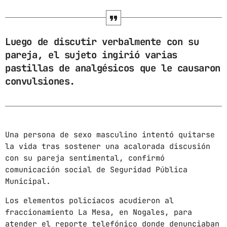
ARCHIVOS
Luego de discutir verbalmente con su
marzo 2025
pareja, el sujeto ingirió varias
pastillas de analgésicos que le causaron
febrero 2025
convulsiones.
enero 2025
diciembre 2024
noviembre 2024
Una persona de sexo masculino intentó quitarse
octubre 2024
la vida tras sostener una acalorada discusión
con su pareja sentimental, confirmó
septiembre 2024
comunicación social de Seguridad Pública
Municipal.
agosto 2024
Los elementos policíacos acudieron al
julio 2024
fraccionamiento La Mesa, en Nogales, para
atender el reporte telefónico donde denunciaban
junio 2024