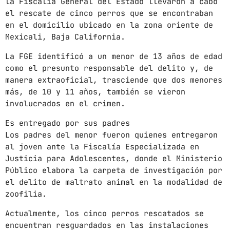
la Fiscalía General del Estado llevaron a cabo
el rescate de cinco perros que se encontraban
mayo 2024
en el domicilio ubicado en la zona oriente de
Mexicali, Baja California.
abril 2024
La FGE identificó a un menor de 13 años de edad
marzo 2024
como el presunto responsable del delito y, de
febrero 2024
manera extraoficial, trasciende que dos menores
más, de 10 y 11 años, también se vieron
involucrados en el crimen.
Es entregado por sus padres
CATEGORÍAS
Los padres del menor fueron quienes entregaron
al joven ante la Fiscalía Especializada en
Blog
Justicia para Adolescentes, donde el Ministerio
Público elabora la carpeta de investigación por
Gobierno de Hermosillo
el delito de maltrato animal en la modalidad de
Gobierno de Sonora
zoofilia.
Hermosillo
Actualmente, los cinco perros rescatados se
encuentran resguardados en las instalaciones