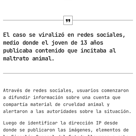
ARCHIVOS
marzo 2025
El caso se viralizó en redes sociales,
febrero 2025
medio donde el joven de 13 años
publicaba contenido que incitaba al
enero 2025
maltrato animal.
diciembre 2024
noviembre 2024
octubre 2024
Através de redes sociales, usuarios comenzaron
a difundir información sobre una cuenta que
septiembre 2024
compartía material de crueldad animal y
agosto 2024
alertaron a las autoridades sobre la situación.
Luego de identificar la dirección IP desde
julio 2024
donde se publicaron las imágenes, elementos de
junio 2024