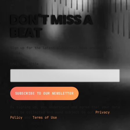
DON'T MISS A
BEAT
Sign up for the latest electronic news and special
deals
EMAIL ADDRESS*
By signing up, you understand and agree that your data
will be collected and used subject to our
Privacy
Policy
and
Terms of Use
.