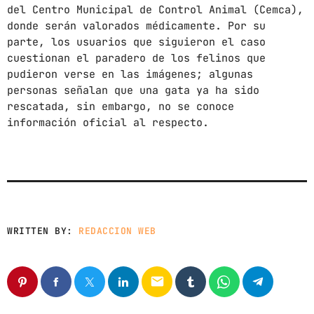
News
del Centro Municipal de Control Animal (Cemca),
donde serán valorados médicamente. Por su
Noticias
parte, los usuarios que siguieron el caso
Sonora
cuestionan el paradero de los felinos que
pudieron verse en las imágenes; algunas
personas señalan que una gata ya ha sido
UPCOMING SHOWS
rescatada, sin embargo, no se conoce
información oficial al respecto.
POR LA TARDE
LUNES A VIERNES DE 14:00 A 16:00 HORAS
2:00 PM - 4:00 PM
EL KOMAL
6:00 PM - 7:00 PM
WRITTEN BY:
REDACCION WEB
CON TODA LA ACTITUD
CON ANGEL RAMIREZ
email
10:00 AM - 12:00 PM