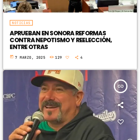
NOTICIAS
APRUEBAN EN SONORA REFORMAS
CONTRA NEPOTISMO Y REELECCIÓN,
ENTRE OTRAS
today
7 MARZO, 2025
129
4
insert_link