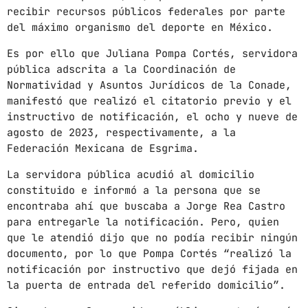
News
recibir recursos públicos federales por parte
del máximo organismo del deporte en México.
Noticias
Es por ello que Juliana Pompa Cortés, servidora
Sonora
pública adscrita a la Coordinación de
Normatividad y Asuntos Jurídicos de la Conade,
UPCOMING SHOWS
manifestó que realizó el citatorio previo y el
instructivo de notificación, el ocho y nueve de
CON TODA LA ACTITUD
agosto de 2023, respectivamente, a la
CON ANGEL RAMIREZ
Federación Mexicana de Esgrima.
10:00 AM - 12:00 PM
La servidora pública acudió al domicilio
LOS CHEROS
constituido e informó a la persona que se
12:00 PM - 2:00 PM
encontraba ahí que buscaba a Jorge Rea Castro
para entregarle la notificación. Pero, quien
que le atendió dijo que no podía recibir ningún
POR LA TARDE
documento, por lo que Pompa Cortés “realizó la
LUNES A VIERNES DE 14:00 A 16:00 HORAS
notificación por instructivo que dejó fijada en
2:00 PM - 4:00 PM
la puerta de entrada del referido domicilio”.