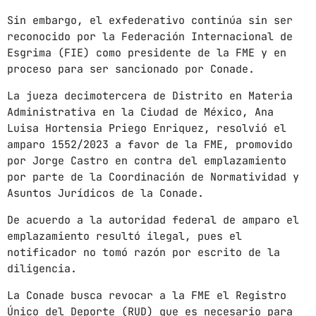
Sin embargo, el exfederativo continúa sin ser
mayo 2024
reconocido por la Federación Internacional de
abril 2024
Esgrima (FIE) como presidente de la FME y en
proceso para ser sancionado por Conade.
marzo 2024
La jueza decimotercera de Distrito en Materia
febrero 2024
Administrativa en la Ciudad de México, Ana
Luisa Hortensia Priego Enriquez, resolvió el
amparo 1552/2023 a favor de la FME, promovido
por Jorge Castro en contra del emplazamiento
CATEGORÍAS
por parte de la Coordinación de Normatividad y
Asuntos Jurídicos de la Conade.
Blog
De acuerdo a la autoridad federal de amparo el
Gobierno de Hermosillo
emplazamiento resultó ilegal, pues el
notificador no tomó razón por escrito de la
Gobierno de Sonora
diligencia.
Hermosillo
La Conade busca revocar a la FME el Registro
Único del Deporte (RUD) que es necesario para