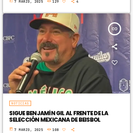
today
7 MARZO, 2025
129
4
insert_link
NOTICIAS
SIGUE BENJAMÍN GIL AL FRENTE DE LA
SELECCIÓN MEXICANA DE BEISBOL
today
7 MARZO, 2025
108