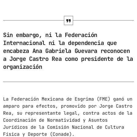
ARCHIVOS
marzo 2025
Sin embargo, ni la Federación
febrero 2025
Internacional ni la dependencia que
encabeza Ana Gabriela Guevara reconocen
enero 2025
a Jorge Castro Rea como presidente de la
diciembre 2024
organización
noviembre 2024
octubre 2024
La Federación Mexicana de Esgrima (FME) ganó un
septiembre 2024
amparo para efectos, promovido por Jorge Castro
agosto 2024
Rea, su representante legal, contra actos de la
Coordinación de Normatividad y Asuntos
julio 2024
Jurídicos de la Comisión Nacional de Cultura
Física y Deporte (Conade).
junio 2024