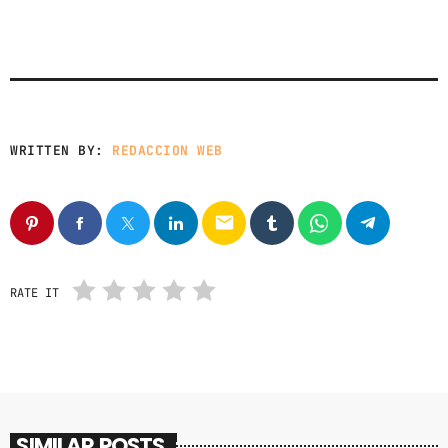
WRITTEN BY:
REDACCION WEB
email
RATE IT
SIMILAR POSTS