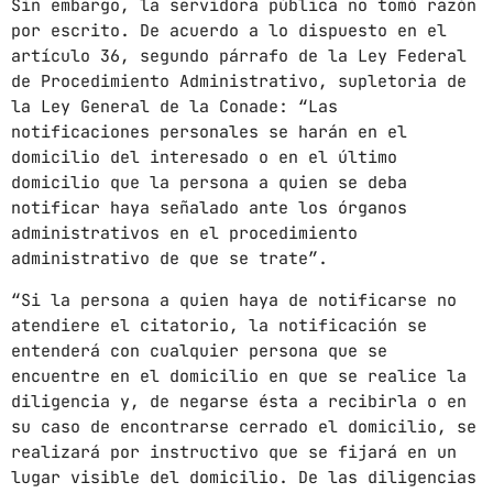
Sin embargo, la servidora pública no tomó razón
por escrito. De acuerdo a lo dispuesto en el
CHART
artículo 36, segundo párrafo de la Ley Federal
de Procedimiento Administrativo, supletoria de
SUNSHINE
1
add_shopping_cart
la Ley General de la Conade: “Las
TOMMY BLUES
notificaciones personales se harán en el
domicilio del interesado o en el último
SUPER NATURAL
2
add_shopping_cart
domicilio que la persona a quien se deba
JAMIE TOCK
notificar haya señalado ante los órganos
administrativos en el procedimiento
INTO THE SKY
3
add_shopping_cart
administrativo de que se trate”.
MIKE LOST
“Si la persona a quien haya de notificarse no
FULL TRACKLIST
atendiere el citatorio, la notificación se
entenderá con cualquier persona que se
encuentre en el domicilio en que se realice la
diligencia y, de negarse ésta a recibirla o en
su caso de encontrarse cerrado el domicilio, se
realizará por instructivo que se fijará en un
lugar visible del domicilio. De las diligencias