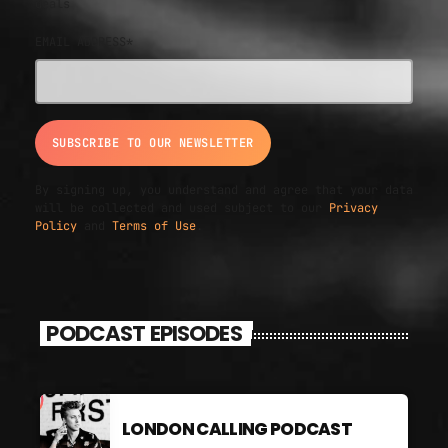
deals
EMAIL ADDRESS*
By signing up, you understand and agree that your data
will be collected and used subject to our
Privacy
Policy
and
Terms of Use
.
PODCAST EPISODES
LONDON CALLING PODCAST