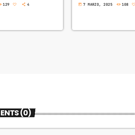
129
4
7 MARZO, 2025
108
today
ENTS (0)