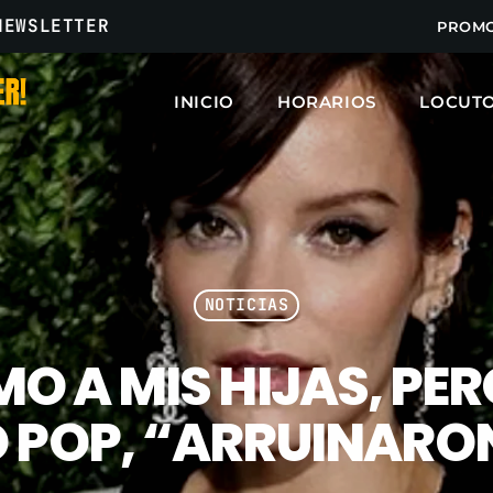
NEWSLETTER
PROM
INICIO
HORARIOS
LOCUT
ARCHIVOS
marzo 2025
febrero 2025
NOTICIAS
enero 2025
AMO A MIS HIJAS, PE
diciembre 2024
noviembre 2024
O POP, “ARRUINARO
octubre 2024