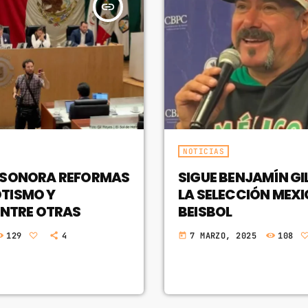
insert_link
NOTICIAS
 SONORA REFORMAS
SIGUE BENJAMÍN GIL
TISMO Y
LA SELECCIÓN MEX
ENTRE OTRAS
BEISBOL
129
4
7 MARZO, 2025
108
today