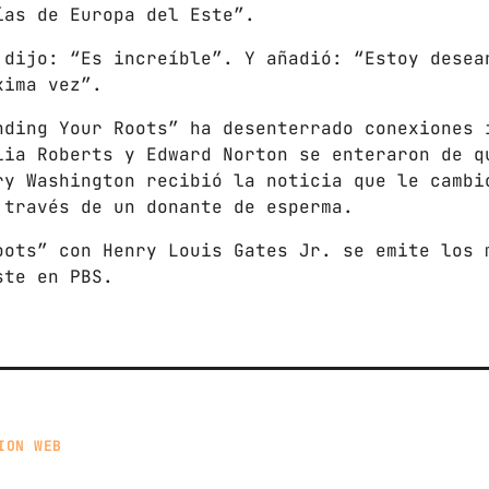
LOS CHEROS
ías de Europa del Este”.
12:00 PM - 2:00 PM
 dijo: “Es increíble”. Y añadió: “Estoy desea
xima vez”.
POR LA TARDE
nding Your Roots” ha desenterrado conexiones 
LUNES A VIERNES DE 14:00 A 16:00
lia Roberts y Edward Norton se enteraron de q
2:00 PM - 4:00 PM
ry Washington recibió la noticia que le cambi
 través de un donante de esperma.
CHART
oots” con Henry Louis Gates Jr. se emite los 
ste en PBS.
SUNSHINE
1
TOMMY BLUES
SUPER NATURAL
2
JAMIE TOCK
INTO THE SKY
3
ION WEB
MIKE LOST