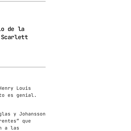
io de la
 Scarlett
Henry Louis
to es genial.
glas y Johansson
rentes” que
n a las