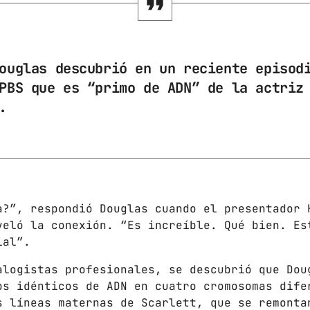
Gobierno de Hermosillo
Gobierno de Sonora
ouglas descubrió en un reciente episod
Hermosillo
PBS que es “primo de ADN” de la actriz
News
.
Noticias
Sonora
UPCOMING SHOWS
a?”, respondió Douglas cuando el presentador 
veló la conexión. “Es increíble. Qué bien. Es
CON TODA LA ACTITUD
ial”.
CON ANGEL RAMIREZ
10:00 AM - 12:00 PM
alogistas profesionales, se descubrió que Dou
os idénticos de ADN en cuatro cromosomas dife
s líneas maternas de Scarlett, que se remonta