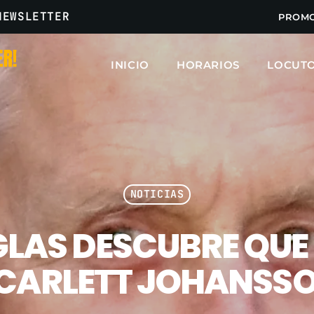
NEWSLETTER
PROM
INICIO
HORARIOS
LOCUT
ARCHIVOS
marzo 2025
febrero 2025
NOTICIAS
enero 2025
LAS DESCUBRE QUE E
diciembre 2024
noviembre 2024
CARLETT JOHANSS
octubre 2024