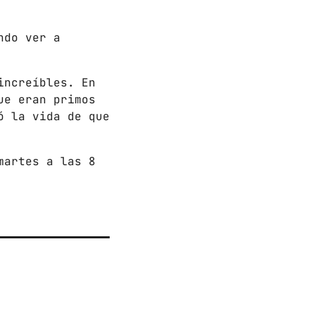
ndo ver a
increíbles. En
 HORAS
ue eran primos
ó la vida de que
martes a las 8
add_shopping_cart
add_shopping_cart
add_shopping_cart