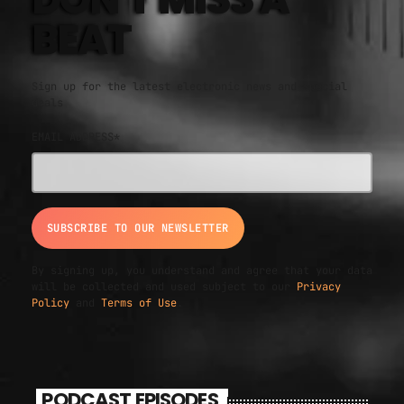
BEAT
Sign up for the latest electronic news and special
deals
EMAIL ADDRESS*
By signing up, you understand and agree that your data
will be collected and used subject to our
Privacy
Policy
and
Terms of Use
.
PODCAST EPISODES