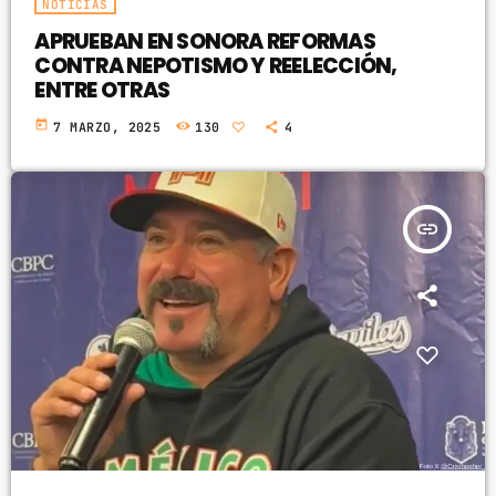
NOTICIAS
APRUEBAN EN SONORA REFORMAS
CONTRA NEPOTISMO Y REELECCIÓN,
ENTRE OTRAS
today
7 MARZO, 2025
130
4
insert_link