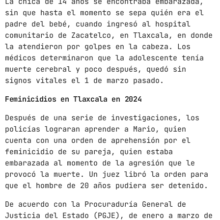
La chica de 14 años se encontraba embarazada,
sin que hasta el momento se sepa quién era el
mayo 2024
padre del bebé, cuando ingresó al hospital
comunitario de Zacatelco, en Tlaxcala, en donde
abril 2024
la atendieron por golpes en la cabeza. Los
marzo 2024
médicos determinaron que la adolescente tenía
muerte cerebral y poco después, quedó sin
febrero 2024
signos vitales el 1 de marzo pasado.
Feminicidios en Tlaxcala en 2024
Después de una serie de investigaciones, los
CATEGORÍAS
policías lograran aprender a Mario, quien
cuenta con una orden de aprehensión por el
Blog
feminicidio de su pareja, quien estaba
embarazada al momento de la agresión que le
Gobierno de Hermosillo
provocó la muerte. Un juez libró la orden para
Gobierno de Sonora
que el hombre de 20 años pudiera ser detenido.
Hermosillo
De acuerdo con la Procuraduría General de
Justicia del Estado (PGJE), de enero a marzo de