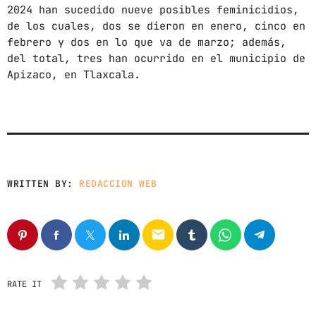
News
2024 han sucedido nueve posibles feminicidios,
de los cuales, dos se dieron en enero, cinco en
Noticias
febrero y dos en lo que va de marzo; además,
Sonora
del total, tres han ocurrido en el municipio de
Apizaco, en Tlaxcala.
UPCOMING SHOWS
MUERE ADOLESCENTE EMBARAZADA A
CAUSA DE LA GOLPIZA QUE LE DIO SU
NOVIO
12:00 AM - 11:59 PM
WRITTEN BY:
REDACCION WEB
CON TODA LA ACTITUD
CON ANGEL RAMIREZ
10:00 AM - 12:00 PM
email
LOS CHEROS
12:00 PM - 2:00 PM
RATE IT