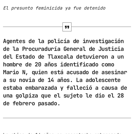
El presunto feminicida ya fue detenido
ARCHIVOS
marzo 2025
febrero 2025
Agentes de la policía de investigación
de la Procuraduría General de Justicia
enero 2025
del Estado de Tlaxcala detuvieron a un
diciembre 2024
hombre de 20 años identificado como
Mario N, quien está acusado de asesinar
noviembre 2024
a su novia de 14 años. La adolescente
octubre 2024
estaba embarazada y falleció a causa de
una golpiza que el sujeto le dio el 28
septiembre 2024
de febrero pasado.
agosto 2024
julio 2024
junio 2024