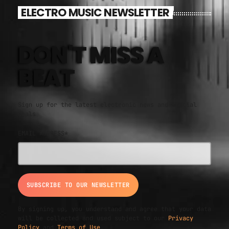
ELECTRO MUSIC NEWSLETTER
DON'T MISS A
BEAT
Sign up for the latest electronic news and special
deals
EMAIL ADDRESS*
By signing up, you understand and agree that your data
will be collected and used subject to our
Privacy
Policy
and
Terms of Use
.