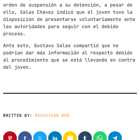
News
orden de suspensión a su detención, a pesar de
ello, Salas Chávez indicó que el joven tuvo la
Noticias
disposición de presentarse voluntariamente ante
Sonora
las autoridades para seguir con el debido
proceso.
UPCOMING SHOWS
Ante esto, Gustavo Salas compartió que no
podrían dar más información al respecto debido
CON TODA LA ACTITUD
al procedimiento que se está llevando en contra
CON ANGEL RAMIREZ
del joven.
10:00 AM - 12:00 PM
LOS CHEROS
12:00 PM - 2:00 PM
POR LA TARDE
WRITTEN BY:
REDACCION WEB
LUNES A VIERNES DE 14:00 A 16:00 HORAS
2:00 PM - 4:00 PM
email