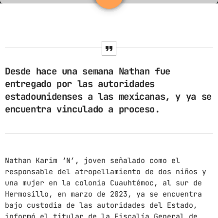
ARCHIVOS
marzo 2025
febrero 2025
Desde hace una semana Nathan fue
entregado por las autoridades
enero 2025
estadounidenses a las mexicanas, y ya se
diciembre 2024
encuentra vinculado a proceso.
noviembre 2024
octubre 2024
septiembre 2024
Nathan Karim ‘N’, joven señalado como el
responsable del atropellamiento de dos niños y
agosto 2024
una mujer en la colonia Cuauhtémoc, al sur de
Hermosillo, en marzo de 2023, ya se encuentra
julio 2024
bajo custodia de las autoridades del Estado,
junio 2024
informó el titular de la Fiscalía General de