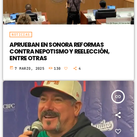
NOTICIAS
APRUEBAN EN SONORA REFORMAS
CONTRA NEPOTISMO Y REELECCIÓN,
ENTRE OTRAS
today
7 MARZO, 2025
130
4
insert_link