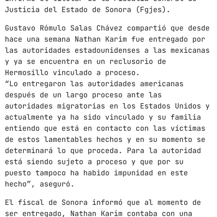
Justicia del Estado de Sonora (Fgjes).
mayo 2024
Gustavo Rómulo Salas Chávez compartió que desde
abril 2024
hace una semana Nathan Karim fue entregado por
las autoridades estadounidenses a las mexicanas
marzo 2024
y ya se encuentra en un reclusorio de
Hermosillo vinculado a proceso.
febrero 2024
“Lo entregaron las autoridades americanas
después de un largo proceso ante las
autoridades migratorias en los Estados Unidos y
CATEGORÍAS
actualmente ya ha sido vinculado y su familia
entiendo que está en contacto con las víctimas
de estos lamentables hechos y en su momento se
Blog
determinará lo que proceda. Para la autoridad
Gobierno de Hermosillo
está siendo sujeto a proceso y que por su
puesto tampoco ha habido impunidad en este
Gobierno de Sonora
hecho”, aseguró.
Hermosillo
El fiscal de Sonora informó que al momento de
ser entregado, Nathan Karim contaba con una