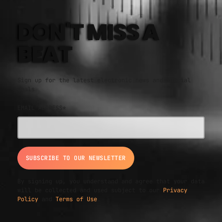
DON'T MISS A
BEAT
Sign up for the latest electronic news and special
deals
EMAIL ADDRESS*
By signing up, you understand and agree that your data
will be collected and used subject to our
Privacy
Policy
and
Terms of Use
.