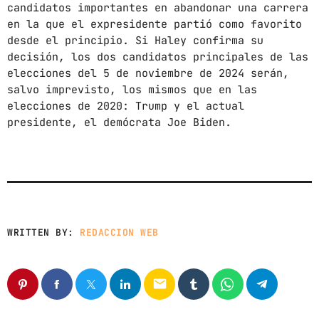
News
candidatos importantes en abandonar una carrera
en la que el expresidente partió como favorito
Noticias
desde el principio. Si Haley confirma su
Sonora
decisión, los dos candidatos principales de las
elecciones del 5 de noviembre de 2024 serán,
salvo imprevisto, los mismos que en las
UPCOMING SHOWS
elecciones de 2020: Trump y el actual
presidente, el demócrata Joe Biden.
CON TODA LA ACTITUD
CON ANGEL RAMIREZ
10:00 AM - 12:00 PM
LOS CHEROS
12:00 PM - 2:00 PM
WRITTEN BY:
REDACCION WEB
POR LA TARDE
LUNES A VIERNES DE 14:00 A 16:00 HORAS
email
2:00 PM - 4:00 PM