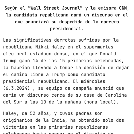
Según el “Wall Street Journal” y la emisora CNN,
ARCHIVOS
la candidata republicana dará un discurso en el
que anunciará su despedida de la carrera
marzo 2025
presidencial.
febrero 2025
Las significativas derrotas sufridas por la
republicana Nikki Haley en el supermartes
enero 2025
electoral estadounidense, en el que Donald
Trump ganó 14 de las 15 primarias celebradas,
diciembre 2024
la habrían llevado a tomar la decisión de dejar
el camino libre a Trump como candidato
noviembre 2024
presidencial republicano. El miércoles
octubre 2024
(6.3.2024) , su equipo de campaña anunció que
daría un discurso cerca de su casa de Carolina
septiembre 2024
del Sur a las 10 de la mañana (hora local).
agosto 2024
Haley, de 52 años, y cuyos padres son
originarios de la India, ha obtenido solo dos
julio 2024
victorias en las primarias republicanas
junio 2024