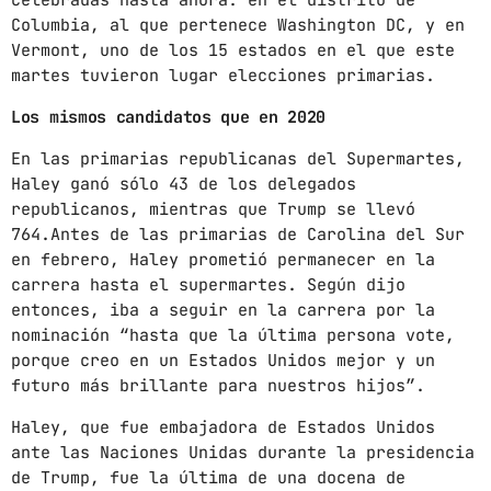
celebradas hasta ahora: en el distrito de
Columbia, al que pertenece Washington DC, y en
mayo 2024
Vermont, uno de los 15 estados en el que este
martes tuvieron lugar elecciones primarias.
abril 2024
Los mismos candidatos que en 2020
marzo 2024
En las primarias republicanas del Supermartes,
febrero 2024
Haley ganó sólo 43 de los delegados
republicanos, mientras que Trump se llevó
764.Antes de las primarias de Carolina del Sur
en febrero, Haley prometió permanecer en la
CATEGORÍAS
carrera hasta el supermartes. Según dijo
entonces, iba a seguir en la carrera por la
Blog
nominación “hasta que la última persona vote,
porque creo en un Estados Unidos mejor y un
Gobierno de Hermosillo
futuro más brillante para nuestros hijos”.
Gobierno de Sonora
Haley, que fue embajadora de Estados Unidos
Hermosillo
ante las Naciones Unidas durante la presidencia
de Trump, fue la última de una docena de