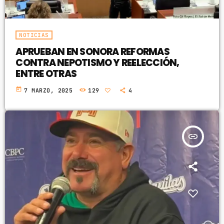
NOTICIAS
APRUEBAN EN SONORA REFORMAS
CONTRA NEPOTISMO Y REELECCIÓN,
ENTRE OTRAS
today
7 MARZO, 2025
129
4
insert_link