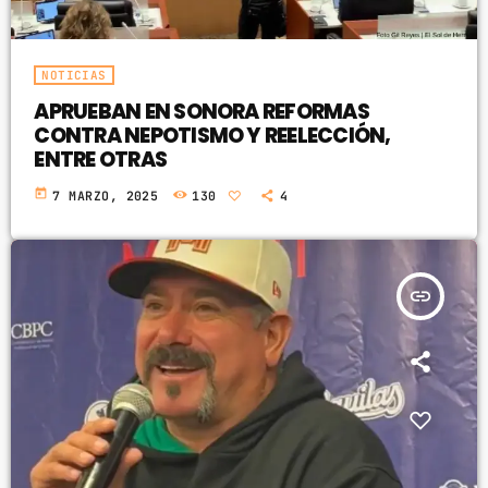
NOTICIAS
APRUEBAN EN SONORA REFORMAS
CONTRA NEPOTISMO Y REELECCIÓN,
ENTRE OTRAS
today
7 MARZO, 2025
130
4
insert_link