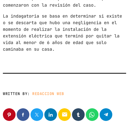
News
comenzaron con la revisión del caso.
Noticias
La indagatoria se basa en determinar si existe
o se descarta que hubo una negligencia en el
Sonora
momento de realizar la instalación de la
extensión eléctrica que terminó por quitar la
UPCOMING SHOWS
vida al menor de 6 años de edad que solo
caminaba en su casa.
NIÑO MUERE AL PISAR UN CABLE DE SU
CASA POR UNA INSTALACIÓN
IMPROVISADA
12:00 AM - 11:59 PM
CON TODA LA ACTITUD
CON ANGEL RAMIREZ
10:00 AM - 12:00 PM
WRITTEN BY:
REDACCION WEB
LOS CHEROS
12:00 PM - 2:00 PM
email