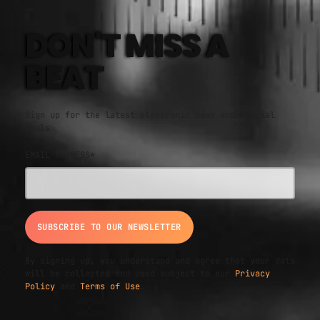
DON'T MISS A
BEAT
Sign up for the latest electronic news and special
deals
EMAIL ADDRESS*
By signing up, you understand and agree that your data
will be collected and used subject to our
Privacy
Policy
and
Terms of Use
.