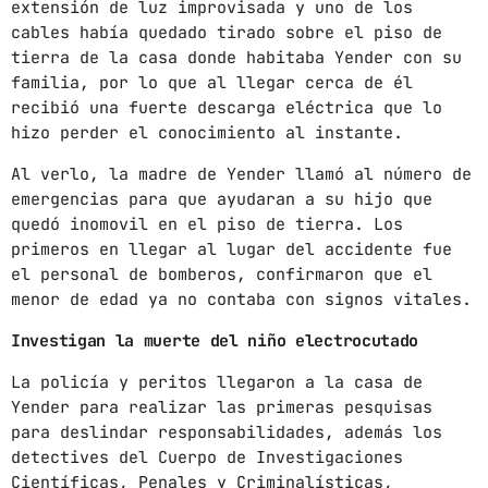
extensión de luz improvisada y uno de los
cables había quedado tirado sobre el piso de
mayo 2024
tierra de la casa donde habitaba Yender con su
abril 2024
familia, por lo que al llegar cerca de él
recibió una fuerte descarga eléctrica que lo
marzo 2024
hizo perder el conocimiento al instante.
febrero 2024
Al verlo, la madre de Yender llamó al número de
emergencias para que ayudaran a su hijo que
quedó inomovil en el piso de tierra. Los
primeros en llegar al lugar del accidente fue
CATEGORÍAS
el personal de bomberos, confirmaron que el
menor de edad ya no contaba con signos vitales.
Blog
Investigan la muerte del niño electrocutado
Gobierno de Hermosillo
La policía y peritos llegaron a la casa de
Gobierno de Sonora
Yender para realizar las primeras pesquisas
para deslindar responsabilidades, además los
Hermosillo
detectives del Cuerpo de Investigaciones
Científicas, Penales y Criminalísticas,