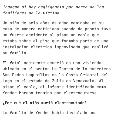
Indagan si hay negligencia por parte de los
ARCHIVOS
familiares de la víctima
Un niño de seis años de edad caminaba en su
marzo 2025
casa de manera cotidiana cuando de pronto tuvo
febrero 2025
un fuerte accidente al pisar un cable que
estaba sobre el piso que formaba parte de una
enero 2025
instalación eléctrica improvisada que realizó
su familia.
diciembre 2024
El fatal accidente ocurrió en una vivienda
noviembre 2024
ubicada en el sector La Icotea de la carretera
San Pedro-Lagunillas en la Costa Oriental del
octubre 2024
Lago en el estado de Zulia en Venezuela. Al
septiembre 2024
pisar el cable, el infante identificado como
Yender Moreno terminó por electrocutarse.
agosto 2024
¿Por qué el niño murió electrocutado?
julio 2024
La familia de Yender había instalado una
junio 2024