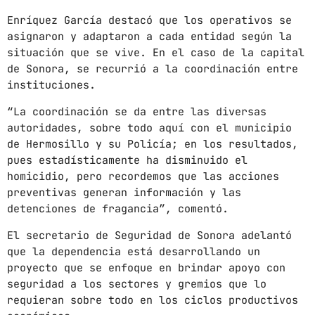
News
Enríquez García destacó que los operativos se
Noticias
asignaron y adaptaron a cada entidad según la
situación que se vive. En el caso de la capital
Sonora
de Sonora, se recurrió a la coordinación entre
instituciones.
UPCOMING SHOWS
“La coordinación se da entre las diversas
autoridades, sobre todo aquí con el municipio
PARA PROTEGER A GANADEROS DE LA
de Hermosillo y su Policía; en los resultados,
VIOLENCIA EN SONORA SE REALIZARÁN
OPERATIVOS PERMANENTES DE
pues estadísticamente ha disminuido el
12:00 AM - 11:59 PM
SEGURIDAD: SSP
homicidio, pero recordemos que las acciones
preventivas generan información y las
CON TODA LA ACTITUD
detenciones de fragancia”, comentó.
CON ANGEL RAMIREZ
10:00 AM - 12:00 PM
El secretario de Seguridad de Sonora adelantó
que la dependencia está desarrollando un
LOS CHEROS
proyecto que se enfoque en brindar apoyo con
12:00 PM - 2:00 PM
seguridad a los sectores y gremios que lo
requieran sobre todo en los ciclos productivos