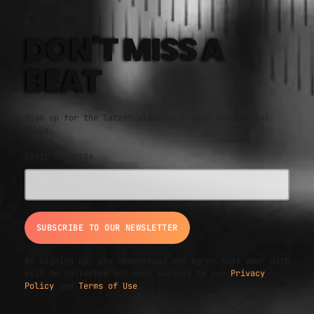
DON'T MISS A
BEAT
Sign up for the latest electronic news and special
deals
EMAIL ADDRESS*
By signing up, you understand and agree that your data
will be collected and used subject to our
Privacy
Policy
and
Terms of Use
.