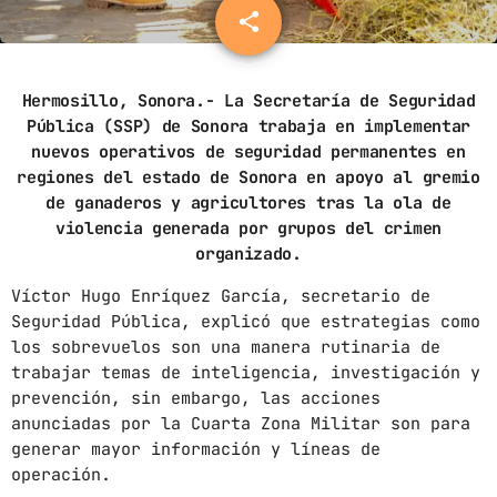
share
email
ARCHIVOS
Hermosillo, Sonora.- La Secretaría de Seguridad
marzo 2025
Pública (SSP) de Sonora trabaja en implementar
febrero 2025
nuevos operativos de seguridad permanentes en
regiones del estado de Sonora en apoyo al gremio
enero 2025
de ganaderos y agricultores tras la ola de
violencia generada por grupos del crimen
diciembre 2024
organizado.
noviembre 2024
Víctor Hugo Enríquez García, secretario de
octubre 2024
Seguridad Pública, explicó que estrategias como
los sobrevuelos son una manera rutinaria de
septiembre 2024
trabajar temas de inteligencia, investigación y
prevención, sin embargo, las acciones
agosto 2024
anunciadas por la Cuarta Zona Militar son para
generar mayor información y líneas de
julio 2024
operación.
junio 2024