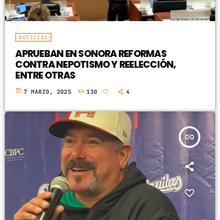
NOTICIAS
APRUEBAN EN SONORA REFORMAS
CONTRA NEPOTISMO Y REELECCIÓN,
ENTRE OTRAS
today
7 MARZO, 2025
130
4
insert_link