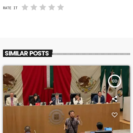
RATE IT
SIMILAR POSTS
insert_link