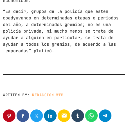
económicos.
CHART
“Es decir, grupos de la policía que esten
coadyuvando en determinadas etapas o periodos
SUNSHINE
del año, a determinados gremios; no es una
1
add_shopping_cart
TOMMY BLUES
policía privada, ni mucho menos se trata de
ayudar a alguien en particular, se trata de
SUPER NATURAL
2
ayudar a todos los gremios, de acuerdo a las
add_shopping_cart
JAMIE TOCK
temporadas” platicó.
INTO THE SKY
3
add_shopping_cart
MIKE LOST
FULL TRACKLIST
WRITTEN BY:
REDACCION WEB
email