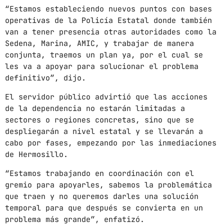
“Estamos estableciendo nuevos puntos con bases
mayo 2024
operativas de la Policía Estatal donde también
van a tener presencia otras autoridades como la
abril 2024
Sedena, Marina, AMIC, y trabajar de manera
conjunta, traemos un plan ya, por el cual se
marzo 2024
les va a apoyar para solucionar el problema
febrero 2024
definitivo”, dijo.
El servidor público advirtió que las acciones
de la dependencia no estarán limitadas a
sectores o regiones concretas, sino que se
CATEGORÍAS
despliegarán a nivel estatal y se llevarán a
cabo por fases, empezando por las inmediaciones
Blog
de Hermosillo.
Gobierno de Hermosillo
“Estamos trabajando en coordinación con el
gremio para apoyarles, sabemos la problemática
Gobierno de Sonora
que traen y no queremos darles una solución
Hermosillo
temporal para que después se convierta en un
problema más grande”, enfatizó.