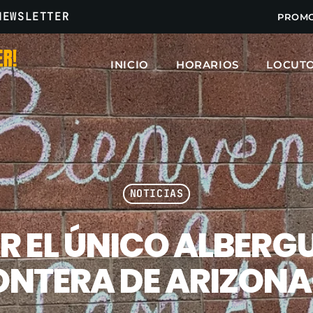
NEWSLETTER
PROM
INICIO
HORARIOS
LOCUT
ARCHIVOS
marzo 2025
febrero 2025
NOTICIAS
enero 2025
R EL ÚNICO ALBERG
diciembre 2024
noviembre 2024
RONTERA DE ARIZON
octubre 2024