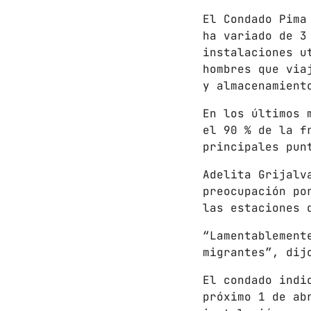
El Condado Pima
ha variado de 3
instalaciones u
hombres que via
y almacenamient
En los últimos 
el 90 % de la f
principales pun
Adelita Grijalv
preocupación po
las estaciones 
“Lamentablement
migrantes”, dij
El condado indi
próximo 1 de ab