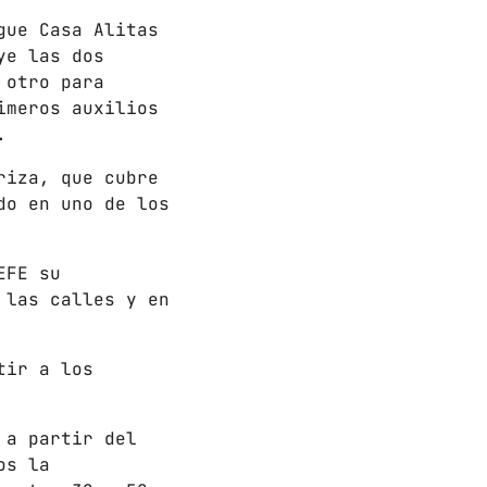
gue Casa Alitas
ye las dos
 otro para
imeros auxilios
.
riza, que cubre
do en uno de los
EFE su
 las calles y en
tir a los
 a partir del
os la