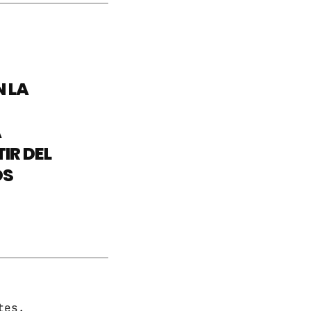
N LA
A
IR DEL
OS
tes.