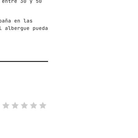
 entre 30 y 50
paña en las
l albergue pueda