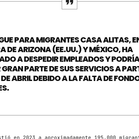
Gobierno de Hermosillo
Gobierno de Sonora
Hermosillo
GUE PARA MIGRANTES CASA ALITAS, E
News
 DE ARIZONA (EE.UU.) Y MÉXICO, HA
DO A DESPEDIR EMPLEADOS Y PODRÍ
Noticias
 GRAN PARTE DE SUS SERVICIOS A PART
Sonora
DE ABRIL DEBIDO A LA FALTA DE FOND
ES.
UPCOMING SHOWS
CON TODA LA ACTITUD
CON ANGEL RAMIREZ
10:00 AM - 12:00 PM
stió en 2023 a aproximadamente 195.000 migran