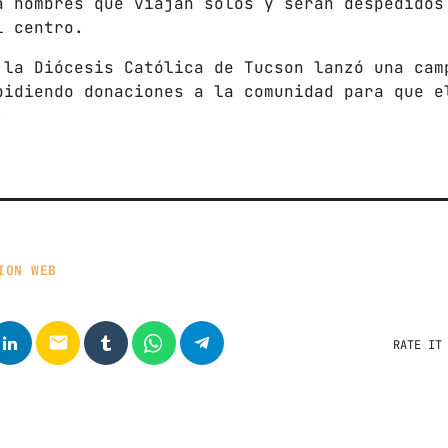
a hombres que viajan solos y serán despedidos
l centro.
 la Diócesis Católica de Tucson lanzó una cam
pidiendo donaciones a la comunidad para que e
.
ION WEB
email
RATE IT