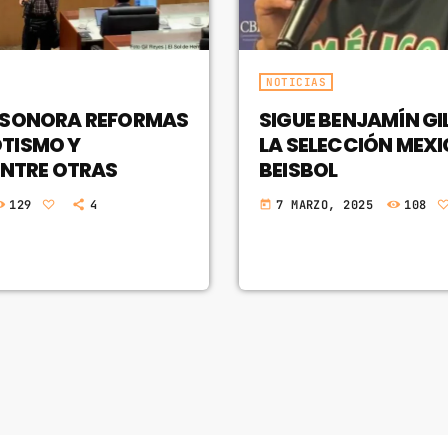
NOTICIAS
 SONORA REFORMAS
SIGUE BENJAMÍN GIL
TISMO Y
LA SELECCIÓN MEX
ENTRE OTRAS
BEISBOL
129
4
7 MARZO, 2025
108
today