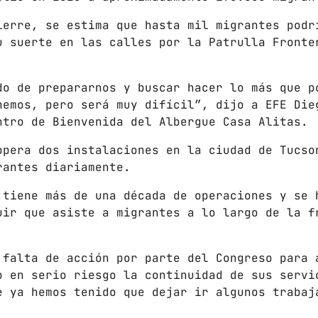
LOS CHEROS
12:00 PM - 2:00 PM
ierre, se estima que hasta mil migrantes podr
u suerte en las calles por la Patrulla Fronte
POR LA TARDE
do de prepararnos y buscar hacer lo más que p
LUNES A VIERNES DE 14:00 A 16:00
2:00 PM - 4:00 PM
nemos, pero será muy difícil”, dijo a EFE Die
ntro de Bienvenida del Albergue Casa Alitas.
CHART
opera dos instalaciones en la ciudad de Tucso
rantes diariamente.
SUNSHINE
1
 tiene más de una década de operaciones y se 
TOMMY BLUES
uir que asiste a migrantes a lo largo de la f
SUPER NATURAL
2
JAMIE TOCK
 falta de acción por parte del Congreso para 
o en serio riesgo la continuidad de sus servi
INTO THE SKY
3
e ya hemos tenido que dejar ir algunos trabaj
MIKE LOST