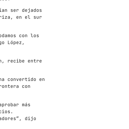
ían ser dejados
riza, en el sur
odamos con los
 HORAS
go López,
n, recibe entre
add_shopping_cart
ha convertido en
rontera con
add_shopping_cart
aprobar más
cios.
add_shopping_cart
adores”, dijo