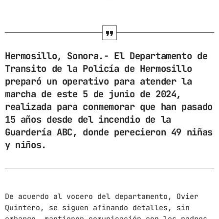
ARCHIVOS
marzo 2025
Hermosillo, Sonora.- El Departamento de
febrero 2025
Transito de la Policía de Hermosillo
preparó un operativo para atender la
enero 2025
marcha de este 5 de junio de 2024,
diciembre 2024
realizada para conmemorar que han pasado
15 años desde del incendio de la
noviembre 2024
Guardería ABC, donde perecieron 49 niñas
octubre 2024
y niños.
septiembre 2024
agosto 2024
De acuerdo al vocero del departamento, Ovier
julio 2024
Quintero, se siguen afinando detalles, sin
junio 2024