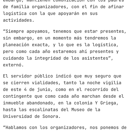
embargo, mantienen comunicación con los padres
de familia organizadores, con el fin de afinar
mayo 2024
logística con la que apoyarán en sus
actividades.
abril 2024
“Siempre apoyamos, tenemos que estar presentes,
marzo 2024
sin embargo, en un momento más tendremos la
febrero 2024
planeación exacta, y lo que es la logística,
pero como cada año estaremos ahí presentes y
cuidando la integridad de los asistentes”,
externó.
CATEGORÍAS
El servidor público indicó que muy seguro que
se cierren vialidades, tanto la noche vigilia
Blog
de este 4 de junio, como en el recorrido del
contingente que como cada año marchan desde el
Gobierno de Hermosillo
inmueble abandonado, en la colonia Y Griega,
Gobierno de Sonora
hasta las escalinatas del Museo de la
Universidad de Sonora.
Hermosillo
“Hablamos con los organizadores, nos ponemos de