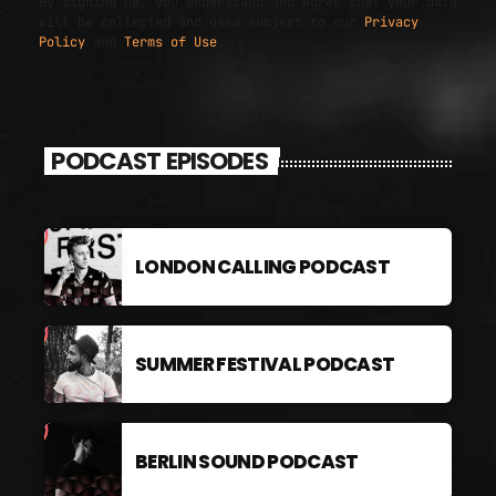
By signing up, you understand and agree that your data
will be collected and used subject to our
Privacy
Policy
and
Terms of Use
.
PODCAST EPISODES
LONDON CALLING PODCAST
SUMMER FESTIVAL PODCAST
BERLIN SOUND PODCAST