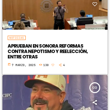
NOTICIAS
APRUEBAN EN SONORA REFORMAS
CONTRA NEPOTISMO Y REELECCIÓN,
ENTRE OTRAS
today
7 MARZO, 2025
130
4
insert_link