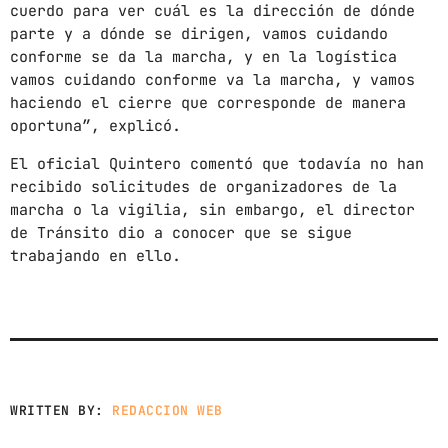
News
cuerdo para ver cuál es la dirección de dónde
parte y a dónde se dirigen, vamos cuidando
Noticias
conforme se da la marcha, y en la logística
Sonora
vamos cuidando conforme va la marcha, y vamos
haciendo el cierre que corresponde de manera
oportuna”, explicó.
UPCOMING SHOWS
El oficial Quintero comentó que todavía no han
recibido solicitudes de organizadores de la
CON TODA LA ACTITUD
marcha o la vigilia, sin embargo, el director
CON ANGEL RAMIREZ
10:00 AM - 12:00 PM
de Tránsito dio a conocer que se sigue
trabajando en ello.
LOS CHEROS
12:00 PM - 2:00 PM
POR LA TARDE
LUNES A VIERNES DE 14:00 A 16:00 HORAS
2:00 PM - 4:00 PM
WRITTEN BY:
REDACCION WEB