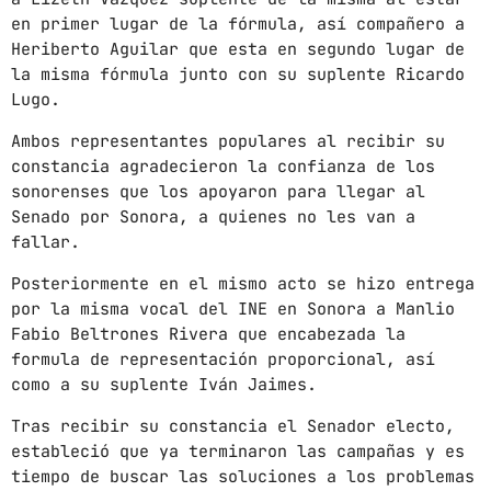
News
en primer lugar de la fórmula, así compañero a
Noticias
Heriberto Aguilar que esta en segundo lugar de
la misma fórmula junto con su suplente Ricardo
Sonora
Lugo.
Ambos representantes populares al recibir su
UPCOMING SHOWS
constancia agradecieron la confianza de los
sonorenses que los apoyaron para llegar al
CON TODA LA ACTITUD
Senado por Sonora, a quienes no les van a
CON ANGEL RAMIREZ
fallar.
10:00 AM - 12:00 PM
Posteriormente en el mismo acto se hizo entrega
LOS CHEROS
por la misma vocal del INE en Sonora a Manlio
12:00 PM - 2:00 PM
Fabio Beltrones Rivera que encabezada la
formula de representación proporcional, así
como a su suplente Iván Jaimes.
POR LA TARDE
LUNES A VIERNES DE 14:00 A 16:00 HORAS
Tras recibir su constancia el Senador electo,
2:00 PM - 4:00 PM
estableció que ya terminaron las campañas y es
tiempo de buscar las soluciones a los problemas