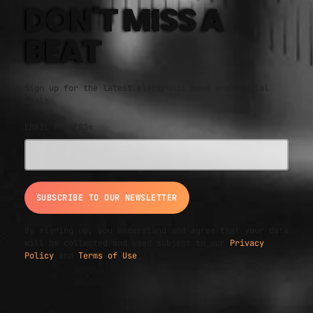
DON'T MISS A
BEAT
Sign up for the latest electronic news and special
deals
EMAIL ADDRESS*
By signing up, you understand and agree that your data
will be collected and used subject to our
Privacy
Policy
and
Terms of Use
.