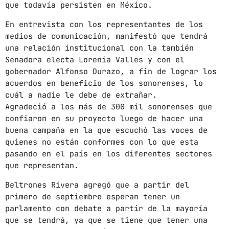
que todavía persisten en México.
CHART
En entrevista con los representantes de los
medios de comunicación, manifestó que tendrá
SUNSHINE
1
add_shopping_cart
una relación institucional con la también
TOMMY BLUES
Senadora electa Lorenia Valles y con el
gobernador Alfonso Durazo, a fin de lograr los
SUPER NATURAL
2
add_shopping_cart
acuerdos en beneficio de los sonorenses, lo
JAMIE TOCK
cuál a nadie le debe de extrañar.
Agradeció a los más de 300 mil sonorenses que
INTO THE SKY
3
add_shopping_cart
confiaron en su proyecto luego de hacer una
MIKE LOST
buena campaña en la que escuchó las voces de
quienes no están conformes con lo que esta
FULL TRACKLIST
pasando en el país en los diferentes sectores
que representan.
Beltrones Rivera agregó que a partir del
primero de septiembre esperan tener un
parlamento con debate a partir de la mayoría
que se tendrá, ya que se tiene que tener una