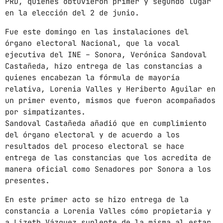
PRD, quienes obtuvieron primer y segundo lugar
en la elección del 2 de junio.
mayo 2024
Fue este domingo en las instalaciones del
abril 2024
órgano electoral Nacional, que la vocal
ejecutiva del INE – Sonora, Verónica Sandoval
marzo 2024
Castañeda, hizo entrega de las constancias a
febrero 2024
quienes encabezan la fórmula de mayoría
relativa, Lorenia Valles y Heriberto Aguilar en
un primer evento, mismos que fueron acompañados
por simpatizantes.
CATEGORÍAS
Sandoval Castañeda añadió que en cumplimiento
del órgano electoral y de acuerdo a los
Blog
resultados del proceso electoral se hace
entrega de las constancias que los acredita de
Gobierno de Hermosillo
manera oficial como Senadores por Sonora a los
presentes.
Gobierno de Sonora
En este primer acto se hizo entrega de la
Hermosillo
constancia a Lorenia Valles cómo propietaria y
a Lizeth Vázquez suplente de la misma al estar