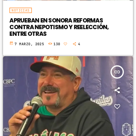
NOTICIAS
APRUEBAN EN SONORA REFORMAS
CONTRA NEPOTISMO Y REELECCIÓN,
ENTRE OTRAS
today
7 MARZO, 2025
130
4
insert_link