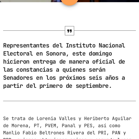
ARCHIVOS
marzo 2025
febrero 2025
Representantes del Instituto Nacional
Electoral en Sonora, este domingo
enero 2025
hicieron entrega de manera oficial de
diciembre 2024
las constancias a quienes serán
Senadores en los próximos seis años a
noviembre 2024
partir del primero de septiembre.
octubre 2024
septiembre 2024
agosto 2024
Se trata de Lorenia Valles y Heriberto Aguilar
de Morena, PT, PVEM, Panal y PES, así como
julio 2024
Manlio Fabio Beltrones Rivera del PRI, PAN y
junio 2024